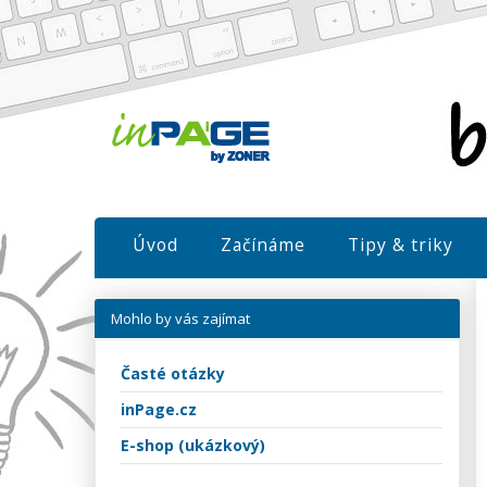
Úvod
Začínáme
Tipy & triky
Mohlo by vás zajímat
Časté otázky
inPage.cz
E-shop (ukázkový)