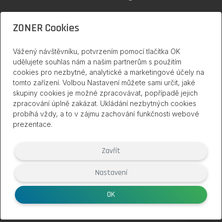
SSL certifikáty
ZONER Cookies
Zoner Cloud
Vážený návštěvníku, potvrzením pomocí tlačítka OK
udělujete souhlas nám a našim partnerům s použitím
cookies pro nezbytné, analytické a marketingové účely na
inPage na internetu
tomto zařízení. Volbou Nastavení můžete sami určit, jaké
skupiny cookies je možné zpracovávat, popřípadě jejich
zpracování úplně zakázat. Ukládání nezbytných cookies
probíhá vždy, a to v zájmu zachování funkčnosti webové
prezentace.
Zavřít
Nastavení
(2007 – 2026) Službu inPage poskytuje společnost ZONER a.s. |
www.zoner.eu
OK
Smluvní podmínky
|
Ochrana soukromí
|
Nastavení cookies