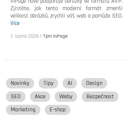
inPage nově podporuje obrázky ve formátu AVIF.
Zjistěte, jak tento moderní formát zmenší
velikost obrázků, zrychlí váš web a pomůže SEO.
Více
7. srpna 2026
|
Tým inPage
Novinky
Tipy
AI
Design
SEO
Akce
Weby
Bezpečnost
Marketing
E-shop