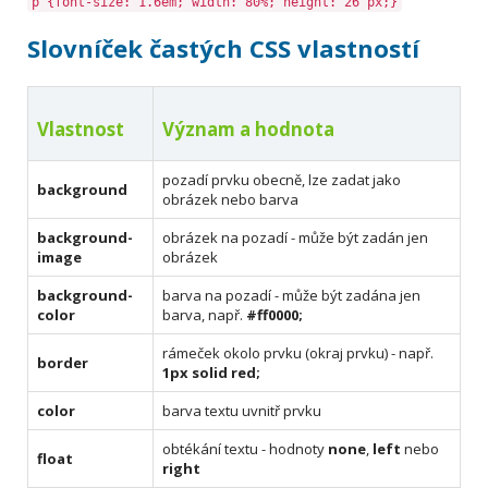
p {font-size: 1.6em; width: 80%; height: 26 px;}
Slovníček častých CSS vlastností
Vlastnost
Význam a hodnota
pozadí prvku obecně, lze zadat jako
background
obrázek nebo barva
background-
obrázek na pozadí - může být zadán jen
image
obrázek
background-
barva na pozadí - může být zadána jen
color
barva, např.
#ff0000;
rámeček okolo prvku (okraj prvku) - např.
border
1px solid red;
color
barva textu uvnitř prvku
obtékání textu - hodnoty
none
,
left
nebo
float
right