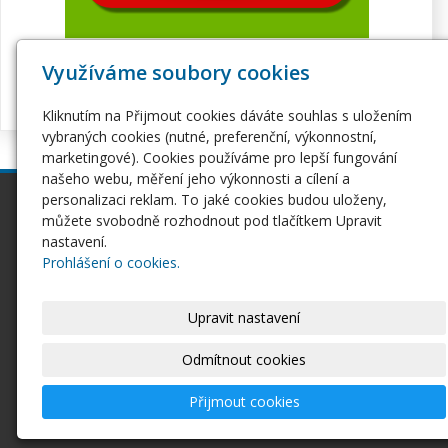
Využíváme soubory cookies
Kliknutím na Přijmout cookies dáváte souhlas s uložením
vybraných cookies (nutné, preferenční, výkonnostní,
marketingové). Cookies používáme pro lepší fungování
našeho webu, měření jeho výkonnosti a cílení a
personalizaci reklam. To jaké cookies budou uloženy,
inPage
Webhosting
můžete svobodně rozhodnout pod tlačítkem Upravit
Webové stránky
Hosting
nastavení.
Pro začátečníky
Serverhosting
Prohlášení o cookies.
Seznámení s inPage
Virtuální servery
E-shop na inPage
SSL certifikáty
Upravit nastavení
Domény
Ostatní
Domény
Odmítnout cookies
Doména CZ
Doména EU
Přijmout cookies
Domény COM