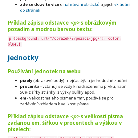
zde se dozvíte více
o
nahrávání obrázků
a jejich
vkládání
do stránek
Příklad zápisu odstavce
<p>
s obrázkovým
pozadím a modrou barvou textu:
p {background: url("/obrazek/3/pozadi-jpg/"); color:
blue;}
Jednotky
Používání jednotek na webu
pixely
(obrazové body) - nejčastější a jednoduché zadání
procenta
- vztahují se vždy k nadřazenému prvku, např.
50% z šířky stránky, z výšky buňky apod.
em
- velikost malého písmene "m", používá se pro
zadávání vzhledem k velikosti písma
Příklad zápisu odstavce
<p>
s velikostí písma
zadanou em, šířkou v procentech a výškou v
pixelech: