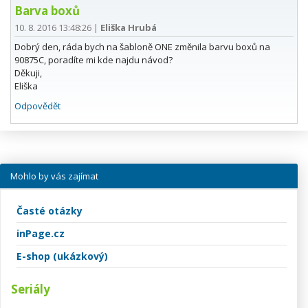
Barva boxů
10. 8. 2016 13:48:26
|
Eliška Hrubá
Dobrý den, ráda bych na šabloně ONE změnila barvu boxů na
90875C, poradíte mi kde najdu návod?
Děkuji,
Eliška
Odpovědět
Mohlo by vás zajímat
Časté otázky
inPage.cz
E-shop (ukázkový)
Seriály