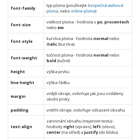
typ písma (používejte
bezpečná webová
font-family
písma
, nebo
online písma
)
velikost písma - hodnota v
px
,
procentech
font-size
nebo
em
kurzíva písma - hodnota
normal
nebo
font-style
italic
(kurzíva)
tučnost písma - hodnota
normal
nebo
font-weight
bold
(tučné)
height
výška prvku
line-height
výška řádku
vnější okraje, ovlivńuje jak jsou vzdáleny
margin
okolní prvky
padding
vnitřní okraje, ovlivňuje odsazení obsahu
zarovnání obsahu (nejenom textu) -
text-align
hodnoty
right
(vpravo),
left
(vlevo),
center
(na střed) a
justify
(do bloku)