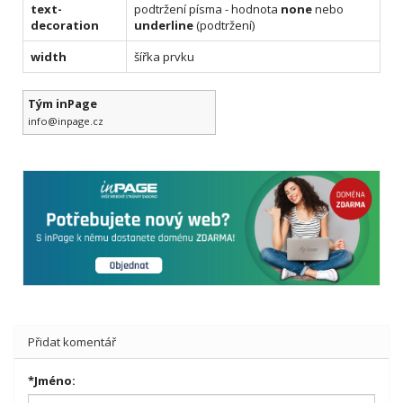
text-
podtržení písma - hodnota
none
nebo
decoration
underline
(podtržení)
width
šířka prvku
Tým inPage
info@inpage.cz
Přidat komentář
*
Jméno: