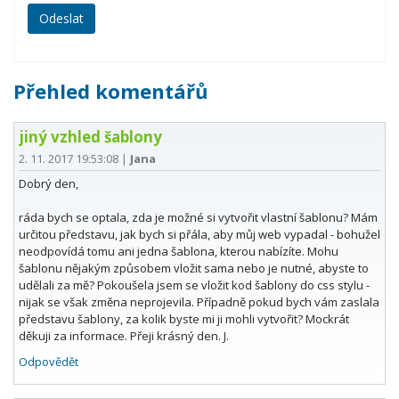
Přehled komentářů
jiný vzhled šablony
2. 11. 2017 19:53:08
|
Jana
Dobrý den,
ráda bych se optala, zda je možné si vytvořit vlastní šablonu? Mám
určitou představu, jak bych si přála, aby můj web vypadal - bohužel
neodpovídá tomu ani jedna šablona, kterou nabízíte. Mohu
šablonu nějakým způsobem vložit sama nebo je nutné, abyste to
udělali za mě? Pokoušela jsem se vložit kod šablony do css stylu -
nijak se však změna neprojevila. Případně pokud bych vám zaslala
představu šablony, za kolik byste mi ji mohli vytvořit? Mockrát
děkuji za informace. Přeji krásný den. J.
Odpovědět