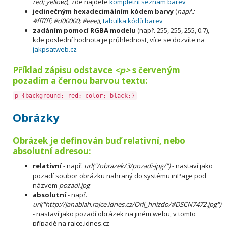
red; yellow;
), zde najdete
kompletní seznam barev
jedinečným hexadecimálním kódem barvy
(
např.:
#ffffff; #d00000; #eee;
),
tabulka kódů barev
zadáním pomocí RGBA modelu
(např. 255, 255, 255, 0.7),
kde poslední hodnota je průhlednost, více se dozvíte na
jakpsatweb.cz
Příklad zápisu odstavce
<p>
s červeným
pozadím a černou barvou textu:
p {background: red; color: black;}
Obrázky
Obrázek je definován buď relativní, nebo
absolutní adresou:
relativní
- např.
url("/obrazek/3/pozadi-jpg/")
- nastaví jako
pozadí soubor obrázku nahraný do systému inPage pod
názvem
pozadi.jpg
absolutní
- např.
url("http://janablah.rajce.idnes.cz/Orli_hnizdo/#DSCN7472.jpg")
- nastaví jako pozadí obrázek na jiném webu, v tomto
případě na rajce.idnes.cz