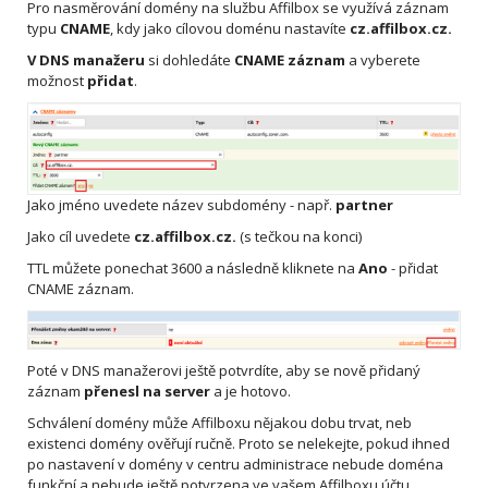
Pro nasměrování domény na službu Affilbox se využívá záznam
typu
CNAME
, kdy jako cílovou doménu nastavíte
cz.affilbox.cz.
V DNS manažeru
si dohledáte
CNAME záznam
a vyberete
možnost
přidat
.
Jako jméno uvedete název subdomény - např.
partner
Jako cíl uvedete
cz.affilbox.cz.
(s tečkou na konci)
TTL můžete ponechat 3600 a následně kliknete na
Ano
- přidat
CNAME záznam.
Poté v DNS manažerovi ještě potvrdíte, aby se nově přidaný
záznam
přenesl na server
a je hotovo.
Schválení domény může Affilboxu nějakou dobu trvat, neb
existenci domény ověřují ručně. Proto se nelekejte, pokud ihned
po nastavení v domény v centru administrace nebude doména
funkční a nebude ještě potvrzena ve vašem Affilboxu účtu.