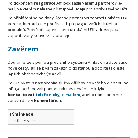
Po dokončení reagistrace Affilbox zašle vašemu partnerovi e-
mail, ve kterém nalezne přístupové údaje pro správu svého účtu.
Po přihlášení se na daný účet se partnerovi zobrazí unikátní URL
adresa, kterou bude používcat k propagaci vašich služeb a
produktů. Právě přístupem z této unikkátní URL adresy jsou
započítávany konverze z prodeje.
Závěrem
Doufáme, že s pomocí provizního systému Affilbox najdete zase
nové cesty, jak se k vám zákazníci dostanou a docílíte tak ještě
lepších obchodních výsledků.
Pokud byste s nastavením služby Affilbox do vašeho e-shopu na
inPage potřebovali pomoci, tak nás neváhejte kdykoli
kontaktovat
telefonicky
,
e-mailem
, anebo nám zanechte
zprávu dole v
komentářích
.
Tým inPage
info@inpage.cz