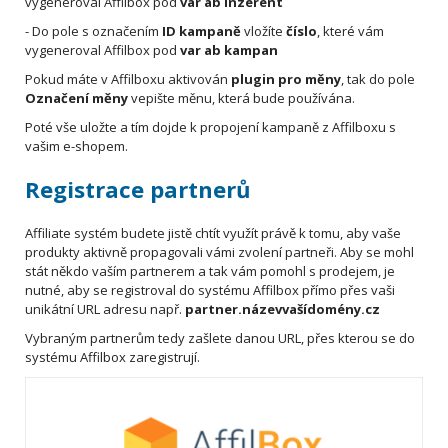
vygeneroval Affilbox pod
var ab inzerent
- Do pole s označením
ID kampaně
vložíte
číslo
,
které vám
vygeneroval Affilbox pod
var ab kampan
Pokud máte v Affilboxu aktivován
plugin pro měny
, tak do pole
Označení měny
vepište měnu, která bude používána.
Poté vše uložte a tím dojde k propojení kampaně z Affilboxu s
vašim e-shopem.
Registrace partnerů
Affiliate systém budete jistě chtít využít právě k tomu, aby vaše
produkty aktivně propagovali vámi zvolení partneři. Aby se mohl
stát někdo vaším partnerem a tak vám pomohl s prodejem, je
nutné, aby se registroval do systému Affilbox přímo přes vaši
unikátní URL adresu např.
partner.názevvašídomény.cz
Vybraným partnerům tedy zašlete danou URL, přes kterou se do
systému Affilbox zaregistrují.