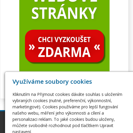
Využíváme soubory cookies
Kliknutím na Přijmout cookies dáváte souhlas s uložením
vybraných cookies (nutné, preferenční, výkonnostní,
marketingové). Cookies používáme pro lepší fungování
našeho webu, měření jeho výkonnosti a cílení a
personalizaci reklam. To jaké cookies budou uloženy,
inPage
Webhosting
můžete svobodně rozhodnout pod tlačítkem Upravit
Webové stránky
Hosting
nastavení.
Pro začátečníky
Serverhosting