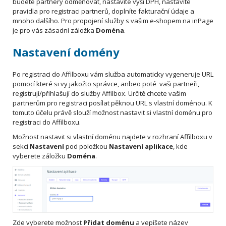
budete partnery odměňovat, nastavíte výši DPH, nastavíte
pravidla pro registraci partnerů, doplníte fakturační údaje a
mnoho dalšího. Pro propojení služby s vašim e-shopem na inPage
je pro vás zásadní záložka
Doména
.
Nastavení domény
Po registraci do Affilboxu vám služba automaticky vygeneruje URL
pomocí které si vy jakožto správce, anbeo poté vaši partneři,
registrují/přihlašují do služby Affilbox. Určitě chcete vašim
partnerům pro registraci posílat pěknou URL s vlastní doménou. K
tomuto účelu právě slouží možnost nastavit si vlastní doménu pro
registraci do Affilboxu.
Možnost nastavit si vlastní doménu najdete v rozhraní Affilboxu v
sekci
Nastavení
pod položkou
Nastavení aplikace
, kde
vyberete záložku
Doména
.
Zde vyberete možnost
Přidat doménu
a vepíšete název