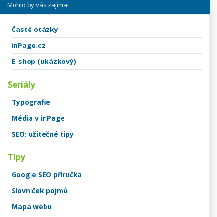
Mohlo by vás zajímat
Časté otázky
inPage.cz
E-shop (ukázkový)
Seriály
Typografie
Média v inPage
SEO: užitečné tipy
Tipy
Google SEO příručka
Slovníček pojmů
Mapa webu