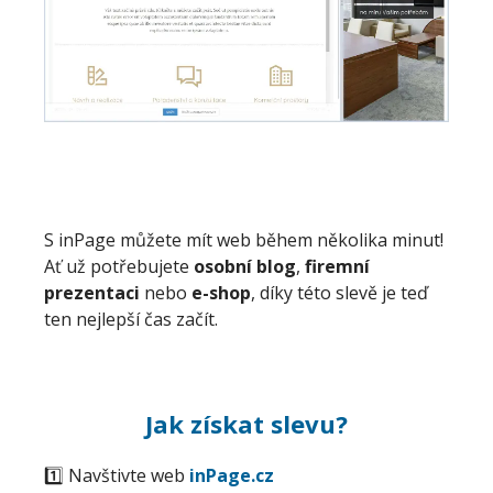
S inPage můžete mít web během několika minut!
Ať už potřebujete
osobní blog
,
firemní
prezentaci
nebo
e-shop
, díky této slevě je teď
ten nejlepší čas začít.
Jak získat slevu?
1️⃣ Navštivte web
inPage.cz