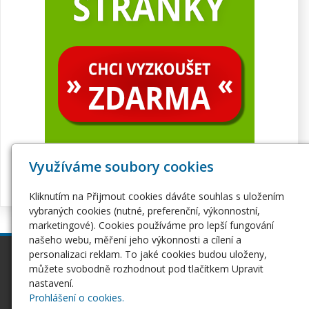
Využíváme soubory cookies
Kliknutím na Přijmout cookies dáváte souhlas s uložením
vybraných cookies (nutné, preferenční, výkonnostní,
marketingové). Cookies používáme pro lepší fungování
našeho webu, měření jeho výkonnosti a cílení a
personalizaci reklam. To jaké cookies budou uloženy,
inPage
Webhosting
můžete svobodně rozhodnout pod tlačítkem Upravit
Webové stránky
Hosting
nastavení.
Pro začátečníky
Serverhosting
Prohlášení o cookies.
Seznámení s inPage
Virtuální servery