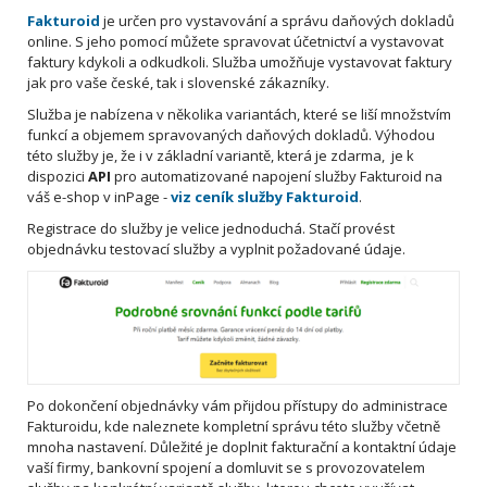
Fakturoid
je určen pro vystavování a správu daňových dokladů
online. S jeho pomocí můžete spravovat účetnictví a vystavovat
faktury kdykoli a odkudkoli. Služba umožňuje vystavovat faktury
jak pro vaše české, tak i slovenské zákazníky.
Služba je nabízena v několika variantách, které se liší množstvím
funkcí a objemem spravovaných daňových dokladů. Výhodou
této služby je, že i v základní variantě, která je zdarma, je k
dispozici
API
pro automatizované napojení služby Fakturoid na
váš e-shop v inPage -
viz ceník služby Fakturoid
.
Registrace do služby je velice jednoduchá. Stačí provést
objednávku testovací služby a vyplnit požadované údaje.
Po dokončení objednávky vám přijdou přístupy do administrace
Fakturoidu, kde naleznete kompletní správu této služby včetně
mnoha nastavení. Důležité je doplnit fakturační a kontaktní údaje
vaší firmy, bankovní spojení a domluvit se s provozovatelem