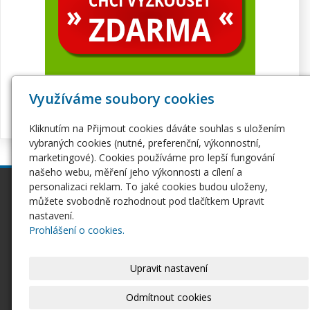
Využíváme soubory cookies
Kliknutím na Přijmout cookies dáváte souhlas s uložením
vybraných cookies (nutné, preferenční, výkonnostní,
marketingové). Cookies používáme pro lepší fungování
našeho webu, měření jeho výkonnosti a cílení a
personalizaci reklam. To jaké cookies budou uloženy,
inPage
Webhosting
můžete svobodně rozhodnout pod tlačítkem Upravit
Webové stránky
Hosting
nastavení.
Pro začátečníky
Serverhosting
Prohlášení o cookies.
Seznámení s inPage
Virtuální servery
E-shop na inPage
SSL certifikáty
Upravit nastavení
Domény
Ostatní
Domény
Odmítnout cookies
Doména CZ