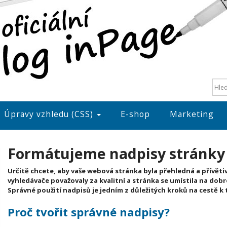
Úpravy vzhledu (CSS)
E-shop
Marketing
Formátujeme nadpisy stránky
Určitě chcete, aby vaše webová stránka byla přehledná a přívěti
vyhledávače považovaly za kvalitní a stránka se umístila na dobr
Správné použití nadpisů je jedním z důležitých kroků na cestě k 
Proč tvořit správné nadpisy?