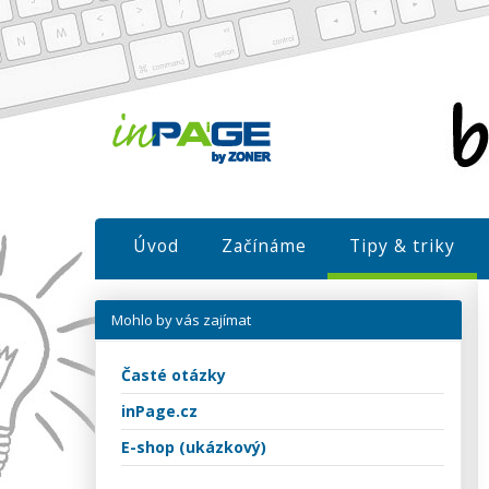
Úvod
Začínáme
Tipy & triky
Mohlo by vás zajímat
Časté otázky
inPage.cz
E-shop (ukázkový)