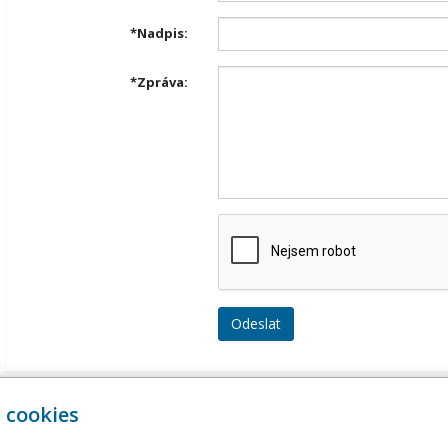
*
Nadpis:
*
Zpráva:
Přehled komentářů
 cookies