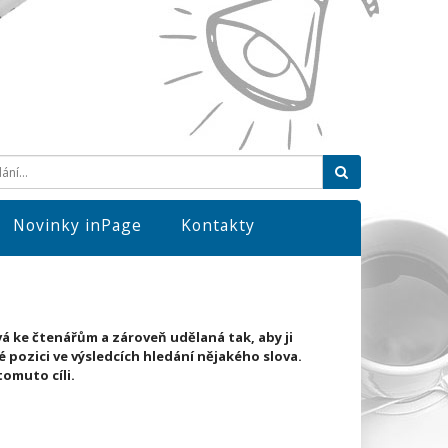
Hledat
Novinky inPage
Kontakty
vá ke čtenářům a zároveň udělaná tak, aby ji
é pozici ve výsledcích hledání nějakého slova.
tomuto cíli.