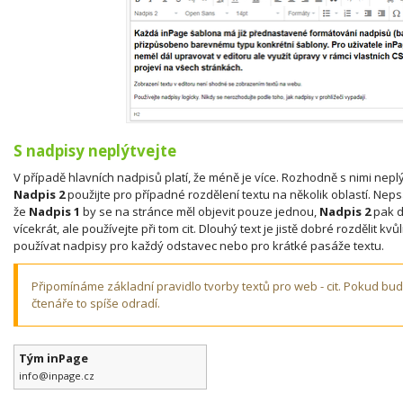
S nadpisy neplýtvejte
V případě hlavních nadpisů platí, že méně je více. Rozhodně s nimi neplý
Nadpis 2
použijte pro případné rozdělení textu na několik oblastí. Ne
že
Nadpis 1
by se na stránce měl objevit pouze jednou,
Nadpis 2
pak d
vícekrát, ale používejte při tom cit. Dlouhý text je jistě dobré rozdělit 
používat nadpisy pro každý odstavec nebo pro krátké pasáže textu.
Připomínáme základní pravidlo tvorby textů pro web - cit. Pokud bud
čtenáře to spíše odradí.
Tým inPage
info@inpage.cz