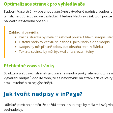
Optimalizace stránek pro vyhledávače
Budou-li Vaše stránky obsahovat správně vytvořené nadpisy, budou je
umístit na dobré pozici ve výsledcích hledání. Nadpisy však tvoří pouze č
na kvalitu textového obsahu.
Základní pravidla:
Každá stránka by měla obsahovat pouze 1 hlavní nadpis (Nad
Ostatní nadpisy v textu se označují jako Nadpis 2 až Nadpis 6
Nadpis by měl přesně odpovídat obsahu textu v článku
Text na stránce by měl být kvalitní a srozumitelný.
Přehledné www stránky
Struktura webových stránek je utvářena mnoha prvky, ale jednu z hlavn
vytváření nadpisů docílíte toho, že se návštěvníci na stránkách velice ry
srozumitelné a co nejvýstižnější.
Jak tvořit nadpisy v inPage?
Důležité je mít na paměti, že každá stránka v inPage by měla mít svůj vl
podnadpisy.