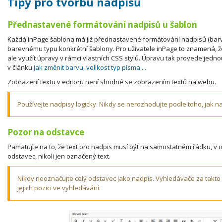
Tipy pro tvorbu nadpisů
Přednastavené formátování nadpisů u šablon
Každá inPage šablona má již přednastavené formátování nadpisů (barva,
barevnému typu konkrétní šablony. Pro uživatele inPage to znamená, ž
ale využít úpravy v rámci vlastních CSS stylů. Úpravu tak provede jednou
v článku
Jak změnit barvu, velikost typ písma ...
Zobrazení textu v editoru není shodné se zobrazením textů na webu.
Používejte nadpisy logicky. Nikdy se nerozhodujte podle toho, jak na
Pozor na odstavce
Pamatujte na to, že text pro nadpis musí být na samostatném řádku, v
odstavec, nikoli jen označený text.
Nikdy neoznačujte celý odstavec jako nadpis. Vyhledávače za takto t
jejich pozici ve vyhledávání.