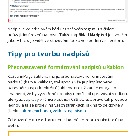
Nadpis je ve zdrojovém kódu označován tagem
H
s číslem
udávajícím úroveň nadpisu. Takže například
Nadpis 1
je označen
jako
H1,
což je vidět ve stavovém řádku ve spodní části editoru.
Tipy pro tvorbu nadpisů
Přednastavené formátování nadpisů u šablon
Každá inPage šablona má již přednastavené formátování
nadpisů (barva, velikost, styl apod.). Vše je přizpůsobeno
barevnému typu konkrétní šablony. Pro uživatele inPage to
znamená, že by vytvořené nadpisy neměl dál upravovat v editoru
ale využít úpravy v rámci vlastních CSS stylů. Úpravu tak provede
jednou a ta se projeví na všech stránkách. Jak na to se dovíte v
článku
Jak změnit barvu, velikost typ písma ...
Zobrazení textu v editoru není shodné se zobrazením textů na
webu.