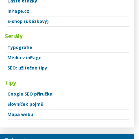
Časté otázky
inPage.cz
E-shop (ukázkový)
Seriály
Typografie
Média v inPage
SEO: užitečné tipy
Tipy
Google SEO příručka
Slovníček pojmů
Mapa webu