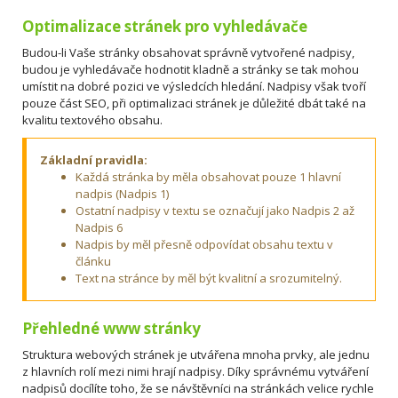
Optimalizace stránek pro vyhledávače
Budou-li Vaše stránky obsahovat správně vytvořené nadpisy,
budou je vyhledávače hodnotit kladně a stránky se tak mohou
umístit na dobré pozici ve výsledcích hledání. Nadpisy však tvoří
pouze část SEO, při optimalizaci stránek je důležité dbát také na
kvalitu textového obsahu.
Základní pravidla:
Každá stránka by měla obsahovat pouze 1 hlavní
nadpis (Nadpis 1)
Ostatní nadpisy v textu se označují jako Nadpis 2 až
Nadpis 6
Nadpis by měl přesně odpovídat obsahu textu v
článku
Text na stránce by měl být kvalitní a srozumitelný.
Přehledné www stránky
Struktura webových stránek je utvářena mnoha prvky, ale jednu
z hlavních rolí mezi nimi hrají nadpisy. Díky správnému vytváření
nadpisů docílíte toho, že se návštěvníci na stránkách velice rychle