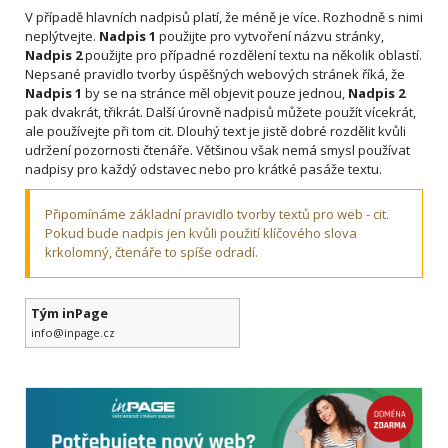
V případě hlavních nadpisů platí, že méně je více. Rozhodně s nimi
neplýtvejte.
Nadpis 1
použijte pro vytvoření názvu stránky,
Nadpis 2
použijte pro případné rozdělení textu na několik oblastí.
Nepsané pravidlo tvorby úspěšných webových stránek říká, že
Nadpis 1
by se na stránce měl objevit pouze jednou,
Nadpis 2
pak dvakrát, třikrát. Další úrovně nadpisů můžete použít vícekrát,
ale používejte při tom cit. Dlouhý text je jistě dobré rozdělit kvůli
udržení pozornosti čtenáře. Většinou však nemá smysl používat
nadpisy pro každý odstavec nebo pro krátké pasáže textu.
Připomínáme základní pravidlo tvorby textů pro web - cit.
Pokud bude nadpis jen kvůli použití klíčového slova
krkolomný, čtenáře to spíše odradí.
Tým inPage
info@inpage.cz