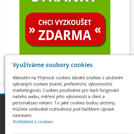
Využíváme soubory cookies
Kliknutím na Přijmout cookies dáváte souhlas s uložením
vybraných cookies (nutné, preferenční, výkonnostní,
marketingové). Cookies používáme pro lepší fungování
našeho webu, měření jeho výkonnosti a cílení a
personalizaci reklam. To jaké cookies budou uloženy,
inPage
Webhosting
můžete svobodně rozhodnout pod tlačítkem Upravit
Webové stránky
Hosting
nastavení.
Pro začátečníky
Serverhosting
Prohlášení o cookies.
Seznámení s inPage
Virtuální servery
E-shop na inPage
SSL certifikáty