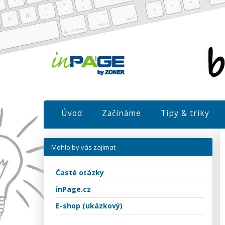
Úvod
Začínáme
Tipy & triky
Mohlo by vás zajímat
Časté otázky
inPage.cz
E-shop (ukázkový)