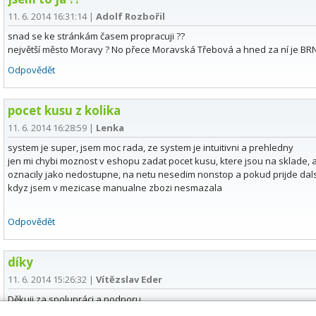
11. 6. 2014 16:31:14
|
Adolf Rozbořil
snad se ke stránkám časem propracuji ??
největší město Moravy ? No přece Moravská Třebová a hned za ní je BRN
Odpovědět
pocet kusu z kolika
11. 6. 2014 16:28:59
|
Lenka
system je super, jsem moc rada, ze system je intuitivni a prehledny
jen mi chybi moznost v eshopu zadat pocet kusu, ktere jsou na sklad
oznacily jako nedostupne, na netu nesedim nonstop a pokud prijde dalsi
kdyz jsem v mezicase manualne zbozi nesmazala
Odpovědět
díky
11. 6. 2014 15:26:32
|
Vítězslav Eder
Děkuji za spolupráci a podporu