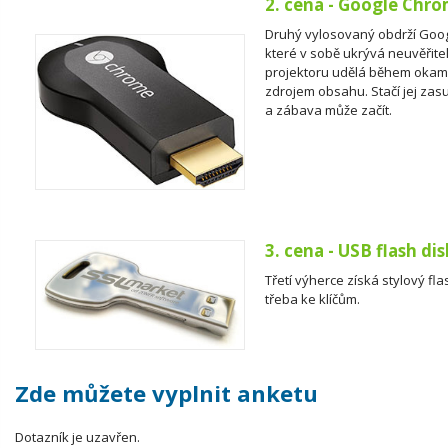
2. cena - Google Chr
Druhý vylosovaný obdrží Googl
které v sobě ukrývá neuvěřitel
projektoru udělá během okam
zdrojem obsahu. Stačí jej zasu
a zábava může začít.
3. cena - USB flash di
Třetí výherce získá stylový fl
třeba ke klíčům.
Zde můžete vyplnit anketu
Dotazník je uzavřen.