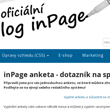
Úpravy vzhledu (CSS)
E-shop
Marketing
inPage anketa - dotazník na 
Připravili jsme pro vás jednoduchou anketu, ve které můžete zho
Podílejte se na vývoji vašeho redakčního systému!
Vyplnit anketu a zúčastnit se 
Vyplnění ankety vám zabere několik minut a můžete ji vyplnit i anony