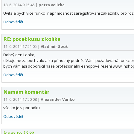
18. 6. 2014 9:15:45
|
petra velicka
Uvitala bych vice funkci, napr moznost zaregistrovani zakazniku pro roz
Odpovědět
RE: pocet kusu z kolika
11. 6. 2014 17:51:05
|
Vladimír Souš
Dobrý den Lenko,
děkujeme za pochvalu a za přínosný podnět. Vámi požadovaná funkcion
bych vám asi doporučil naše profesionální eshopové řešení www.insho
Odpovědět
Namám komentár
11. 6. 2014 17:50:08
|
Alexander Vanko
všetko je v poriadku
Odpovědět
jsem to já ??