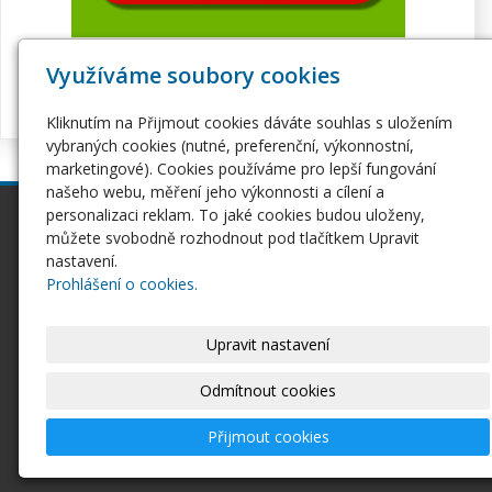
Využíváme soubory cookies
Kliknutím na Přijmout cookies dáváte souhlas s uložením
vybraných cookies (nutné, preferenční, výkonnostní,
marketingové). Cookies používáme pro lepší fungování
našeho webu, měření jeho výkonnosti a cílení a
personalizaci reklam. To jaké cookies budou uloženy,
inPage
Webhosting
můžete svobodně rozhodnout pod tlačítkem Upravit
Webové stránky
Hosting
nastavení.
Pro začátečníky
Serverhosting
Prohlášení o cookies.
Seznámení s inPage
Virtuální servery
E-shop na inPage
SSL certifikáty
Upravit nastavení
Domény
Ostatní
Domény
Odmítnout cookies
Doména CZ
Doména EU
Přijmout cookies
Domény COM