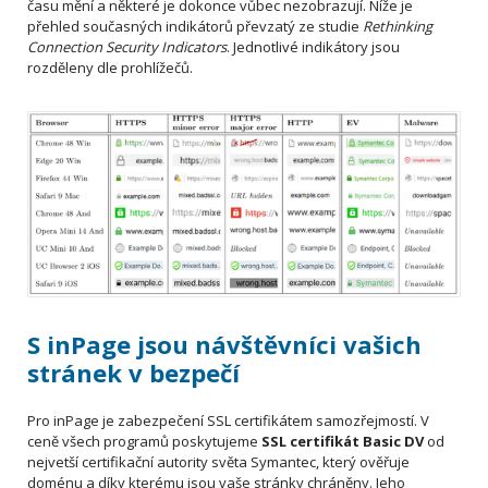
času mění a některé je dokonce vůbec nezobrazují. Níže je
přehled současných indikátorů převzatý ze studie
Rethinking
Connection Security Indicators
. Jednotlivé indikátory jsou
rozděleny dle prohlížečů.
S inPage jsou návštěvníci vašich
stránek v bezpečí
Pro inPage je zabezpečení SSL certifikátem samozřejmostí. V
ceně všech programů poskytujeme
SSL certifikát Basic DV
od
nejvetší certifikační autority světa Symantec, který ověřuje
doménu a díky kterému jsou vaše stránky chráněny.
Jeho