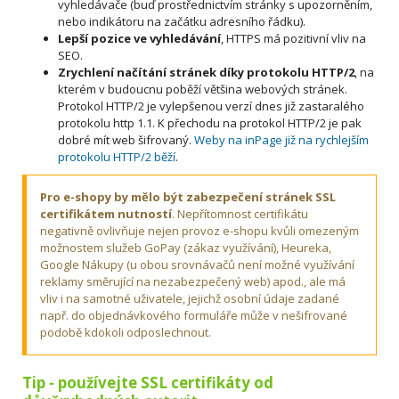
vyhledávače (buď prostřednictvím stránky s upozorněním,
nebo indikátoru na začátku adresního řádku).
Lepší pozice ve vyhledávání
, HTTPS má pozitivní vliv na
SEO.
Zrychlení načítání stránek díky protokolu HTTP/2
, na
kterém v budoucnu poběží většina webových stránek.
Protokol HTTP/2 je vylepšenou verzí dnes již zastaralého
protokolu http 1.1. K přechodu na protokol HTTP/2 je pak
dobré mít web šifrovaný.
Weby na inPage již na rychlejším
protokolu HTTP/2 běží
.
Pro e-shopy by mělo být zabezpečení stránek SSL
certifikátem nutností
. Nepřítomnost certifikátu
negativně ovlivňuje nejen provoz e-shopu kvůli omezeným
možnostem služeb GoPay (zákaz využívání), Heureka,
Google Nákupy (u obou srovnávačů není možné využívání
reklamy směrující na nezabezpečený web) apod., ale má
vliv i na samotné uživatele, jejichž osobní údaje zadané
např. do objednávkového formuláře může v nešifrované
podobě kdokoli odposlechnout.
Tip -
používejte SSL certifikáty od