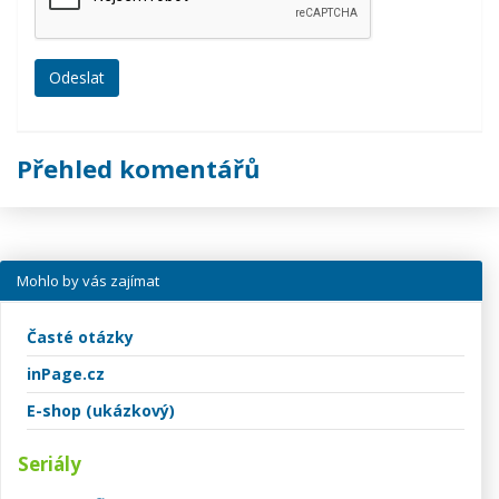
Přehled komentářů
Mohlo by vás zajímat
Časté otázky
inPage.cz
E-shop (ukázkový)
Seriály