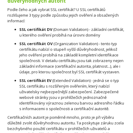
důvěryhodných autorit
Podle čeho a jak vybrat SSL certifikát? U SSL certifikátů
rozlišujeme 3 typy podle způsobu jejich ověření a obsažených
informací:
SSL certifikát DV
(Domain Validation) - základní certifikát,
u kterého ověření probíhá na úrovni domény
SSL certifikát OV
(Organization Validation) - tento typ
certifikátu nabízí o stupeň vyšší důvěryhodnost, jelikož
jeho ověření probíhá na základě kompletní identifikace
společnosti. V detailu certifikátu jsou tak zobrazeny nejen
základní informace (certifikační autorita, platnost...), ale i
údaje, pro kterou společnost byl SSL certifikát vystaven.
SSL certifikát EV
(Extended Validation) - jedná se o typ
SSL certifikátu s rozšířeným ověřením, který nabízí
uživatelsky nejbezpečnější zabezpečení. Zabezpečené
webové stránky jsou v prohlížečích jednoznačně
identifikovány výraznou zelenou barvou adresního řádku
s informacemi o společnosti a certifikační autoritě.
Certifikačních autorit je poměrně mnoho, proto je při výběru
důležité zvolit důvěryhodnou autoritu. Ta
poskytuje záruku zcela
bezchybného použití certifikátu v prohlížečích uživatelů a