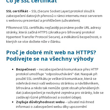
Co je SSL certifikát
SSL certifikát
– SSL (Secure Socket Layer) protokol slouží k
zabezpečení datových přenosů v rámci internetu mezi serverem
s webovou prezentací a prohlížečem (uživatelem).
Přítomnost SSL certifikátu nejčastěji poznáme podle URL adresy
stránky, která začíná HTTPS (zkratka pro šifrovaný protokol
Hypertext Transfer Protocol Secure), a indikátorů bezpečnosti, o
kterých se více dočtete níže v článku.
Proč je dobré mít web na HTTPS?
Podívejte se na všechny výhody
Bezpečnost
– nezabezpečená komunikace přes HTTP
protokol umožňuje "odposlouchávání" dat. Naopak při
použití SSL certifikátu je veškerá komunikace, která se
odehrává mezi vaší webovou stránkou a návštěvníkem,
šifrována a nikdo tak nemůže zjistit obsah přenášených
dat (zabezpečení je nezbytné zejména pro stránky, kde se
zadávají různé přihlašovací a osobní údaje).
Zvyšuje důvěryhodnost webu
– uživatel má ihned
informaci o zabezpečení webu díky upozornění