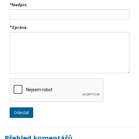
*
Nadpis:
*
Zpráva:
Přehled komentářů