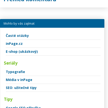
Mohlo by vás zajímat
Časté otázky
inPage.cz
E-shop (ukázkový)
Seriály
Typografie
Média v inPage
SEO: užitečné tipy
Tipy
Google SEO příručka