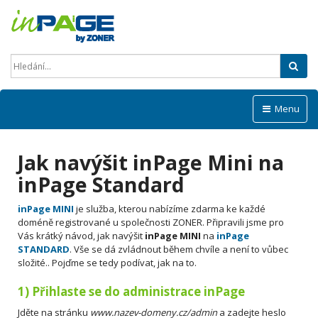
Hled
Menu
Jak navýšit inPage Mini na
inPage Standard
inPage MINI
je služba, kterou nabízíme zdarma ke každé
doméně registrované u společnosti ZONER. Připravili jsme pro
Vás krátký návod, jak navýšit
inPage MINI
na
inPage
STANDARD
. Vše se dá zvládnout během chvíle a není to vůbec
složité.. Pojďme se tedy podívat, jak na to.
1) Přihlaste se do administrace inPage
Jděte na stránku
www.nazev-domeny.cz/admin
a zadejte heslo