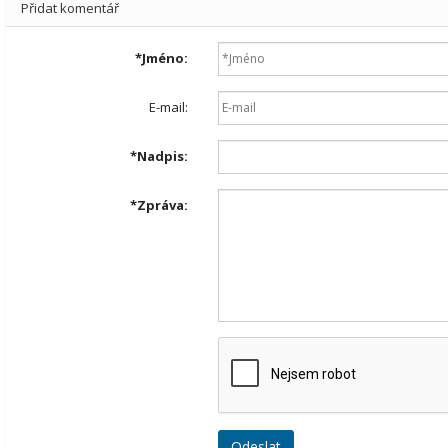
Přidat komentář
*
Jméno:
E-mail:
*
Nadpis:
*
Zpráva: