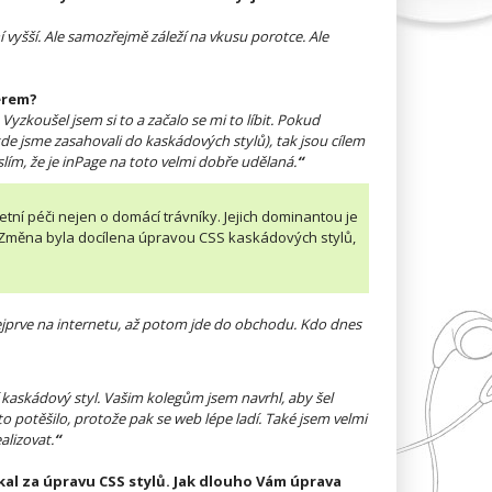
í vyšší. Ale samozřejmě záleží na vkusu porotce. Ale
nerem?
yzkoušel jsem si to a začalo se mi to líbit. Pokud
de jsme zasahovali do kaskádových stylů), tak jsou cílem
ím, že je inPage na toto velmi dobře udělaná.
“
etní péči nejen o domácí trávníky. Jejich dominantou je
. Změna byla docílena úpravou CSS kaskádových stylů,
 nejprve na internetu, až potom jde do obchodu. Kdo dnes
í kaskádový styl. Vašim kolegům jsem navrhl, aby šel
o potěšilo, protože pak se web lépe ladí. Také jsem velmi
alizovat.
“
skal za úpravu CSS stylů. Jak dlouho Vám úprava