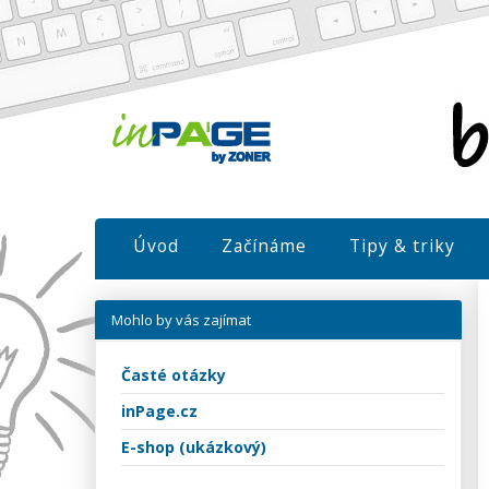
Úvod
Začínáme
Tipy & triky
Mohlo by vás zajímat
Časté otázky
inPage.cz
E-shop (ukázkový)