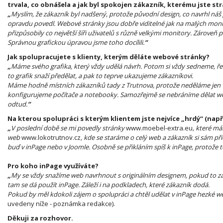
trvala, co obnášela a jak byl spokojen zákazník, kterému jste str
„
Myslím, že zákazník byl nadšený, protože původní design, co navrhl náš 
opravdu povedl. Webové stránky jsou dobře viditelné jak na malých moni
přizpůsobily co největší šíři uživatelů s různě velkými monitory. Zároveň
Správnou grafickou úpravou jsme toho docílili.
“
Jak spolupracujete s klienty, kterým děláte webové stránky?
„
Máme svého grafika, který vždy udělá návrh. Potom si vždy sedneme, řekneme
to grafik snaží předělat, a pak to teprve ukazujeme zákazníkovi.
Máme hodně místních zákazníků tady z Trutnova, protože neděláme jen ww
konfigurujeme počítače a notebooky. Samozřejmě se nebráníme dělat we
odtud.
“
Na kterou spolupráci s kterým klientem jste nejvíce „hrdý“ (např
„
V poslední době se mi povedly stránky
www.moebel-extra.eu
, které má
web
www.lokotrutnov.cz
, kde se staráme o celý web a zákazník si sám př
buď v inPage nebo v Joomle. Osobně se přikláním spíš k inPage, protože t
Pro koho inPage využíváte?
„
My se vždy snažíme web navrhnout s originálním designem, pokud to zákazní
tam se dá použít inPage. Záleží i na podkladech, které zákazník dodá.
Pokud by měl kdokoli zájem o spolupráci a chtěl udělat v inPage hezké w
uvedeny níže - poznámka redakce).
Děkuji za rozhovor.