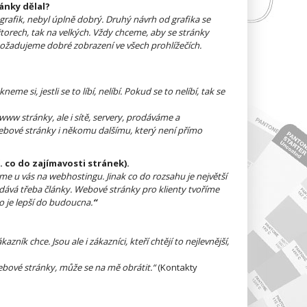
ánky dělal?
grafik, nebyl úplně dobrý. Druhý návrh od grafika se
torech, tak na velkých. Vždy chceme, aby se stránky
 požadujeme dobré zobrazení ve všech prohlížečích.
 si, jestli se to líbí, nelíbí. Pokud se to nelíbí, tak se
w stránky, ale i sítě, servery, prodáváme a
bové stránky i někomu dalšímu, který není přímo
. co do zajímavosti stránek).
me u vás na webhostingu. Jinak co do rozsahu je největší
idává třeba články. Webové stránky pro klienty tvoříme
o je lepší do budoucna.
“
k chce. Jsou ale i zákazníci, kteří chtějí to nejlevnější,
ebové stránky, může se na mě obrátit.
“
(Kontakty