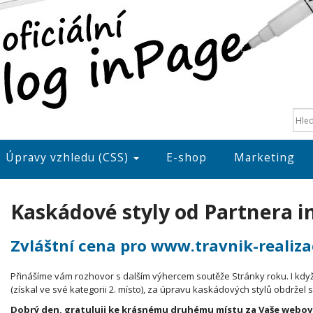
Úpravy vzhledu (CSS)
E-shop
Marketing
Kaskádové styly od Partnera 
Zvláštní cena pro www.travnik-realiza
Přinášíme vám rozhovor s dalším výhercem soutěže Stránky roku. I kdy
(získal ve své kategorii 2. místo), za úpravu kaskádových stylů obdržel 
Dobrý den, gratuluji ke krásnému druhému místu za Vaše webové 