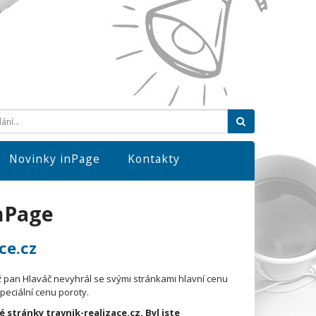
Hledat
Novinky inPage
Kontakty
inPage
ce.cz
ž pan Hlaváč nevyhrál se svými stránkami hlavní cenu
speciální cenu poroty.
stránky travnik-realizace.cz. Byl jste