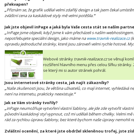
překvapen?
„
Přiznám se, že grafik udělal velmi zdařilý design a tak jsem čekal umístěn
zvláštní cena za kaskádové styly mě velmi potěšila.
“
Jak jste objevil inPage a jaká byla Vaše cesta stát se naším part
„
InPage jsme objevili, když jsme k vám přecházeli s naším webhostingem. V
nepotřebujete speciální design, jako máme na
www.travnik-realizace.cz
(k
opravdu jednoduché stránky, které jsou zároveň velmi rychle hotové. Mysl
Webové stránky
travnik-realizace.cz
se věnují koml
rozšíření hlavního menu přes celou šířku stránky
se který mi si autor stránek pohrál.
Jsou internetové stránky cesta, jak najít zákazníky?
„
Naše zkušenosti jsou, že většina uživatelů, co mají internet, vyhledává
není na internetu, prakticky neexistuje.
“
Jak se Vám stránky tvořily?
„
inPage neumožňuje vytvoření vlastní šablony, ale jde zde vytvořit vlastn
původní kaskádový styl vypnout, což mi udělali během chvilky. Velmi mě t
rád za rychlou úpravu šablony, bez které bychom naše úpravy nemohli re
Zvláštní ocenění, za které jste obdržel skleněnou trofej, jste zí