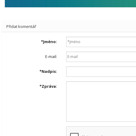
Přidat komentář
*
Jméno:
E-mail:
*
Nadpis:
*
Zpráva: