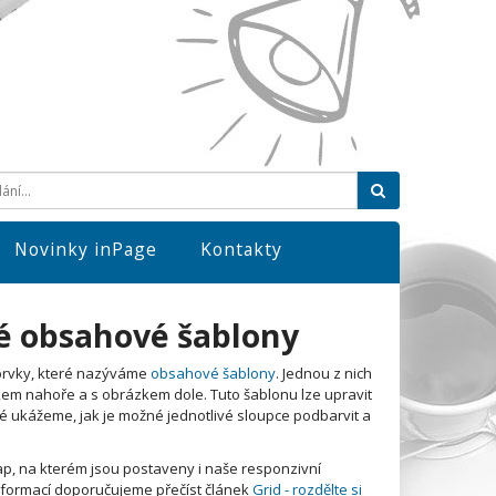
Hledat
Novinky inPage
Kontakty
vé obsahové šablony
 prvky, které nazýváme
obsahové šablony
. Jednou z nich
ázkem nahoře a s obrázkem dole. Tuto šablonu lze upravit
ké ukážeme, jak je možné jednotlivé sloupce podbarvit a
p, na kterém jsou postaveny i naše responzivní
 informací doporučujeme přečíst článek
Grid - rozdělte si