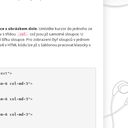
pce s obrázkem dole.
Umístěte kurzor do jednoho ze
v s třídou
což jsou již samotné sloupce. U
.col-
cí šířku sloupce. Pro zobrazení čtyř sloupců v jednom
ě v HTML kódu lze již s šablonou pracovat klasicky v
text">
sm-6 col-md-3
">
sm-6 col-md-3
">
sm-6 col-md-3
">