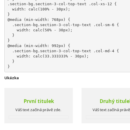
.section-bg.section-3-col-top-text .col-xs-12 {
  width: calc(100% - 30px);
}
@media (min-width: 768px) {
  .section-bg.section-3-col-top-text .col-sm-6 {
    width: calc(50% - 30px);
  }
}
@media (min-width: 992px) {
  .section-bg.section-3-col-top-text .col-md-4 {
    width: calc(33.333333% - 30px);
  }
}
Ukázka
První titulek
Druhý titule
Váš text začíná právě zde.
Váš text začíná práv