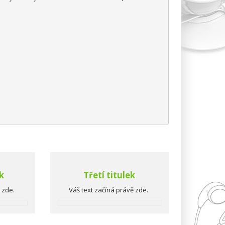
k
Třetí titulek
ě zde.
Váš text začíná právě zde.