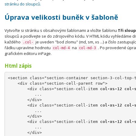
stránku do sloupců.
Úprava velikosti buněk v šabloně
Vytvořte si stránku s obsahovými šablonami a vložte šablonu
Tři slou
sloupců a podívejte se do zdrojového kódu. V HTML kódu vyhledáme di
každého
je uveden "bod zlomu" (md, sm, xs ...) a číslo zastupují
.col-
řádku upravíme hodnotu
na
. Po provedené úprav
col-md-4
col-md-3
grafickém editoru inPage.
Html zápis
<section class="section-container section-3-col-top-
    <div class="section-cell-parent row">
        <div class="section-cell-item 
col-xs-12 col-
           ...
        </div>
        <div class="section-cell-item
 col-xs-12 col-
           ...
        </div>
        <div class="section-cell-item
 col-xs-12 col-
           ...
        </div>