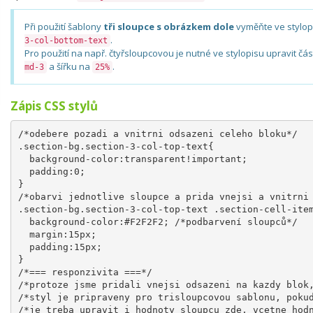
Při použití šablony
tři sloupce s obrázkem dole
vyměňte ve stylop
.
3-col-bottom-text
Pro použití na např. čtyřsloupcovou je nutné ve stylopisu upravit čá
a šířku na
.
md-3
25%
Zápis CSS stylů
/*odebere pozadi a vnitrni odsazeni celeho bloku*/
.section-bg.section-3-col-top-text{
  background-color:transparent!important;
  padding:0;
}
/*obarvi jednotlive sloupce a prida vnejsi a vnitrni
.section-bg.section-3-col-top-text .section-cell-ite
  background-color:#F2F2F2; /*podbarvení sloupců*/
  margin:15px;
  padding:15px;
}
/*=== responzivita ===*/
/*protoze jsme pridali vnejsi odsazeni na kazdy blok
/*styl je pripraveny pro trisloupcovou sablonu, poku
/*je treba upravit i hodnoty sloupcu zde, vcetne hod