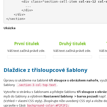
        <div class="section-cell-item 
col-xs-12 col-
          ...
        </div>
    </div>
</section>
Ukázka
První titulek
Druhý titulek
Váš text začíná právě zde.
Váš text začíná právě zde.
Váš t
Dlaždice z třísloupcové šablony
Úpravu si ukážeme na šabloně
tři sloupce s obrázkem nahoře,
využ
šablony
.
.section-3-col-top-text
Vytvořte si stránku s šablonami a přidejte šablonu
tři sloupce s obr
myši do šablony a výběrem
Nastavení šablony > barva pozadí
např.
(Vzhled > vlastní CSS styly). Zkopírujte níže uvedený CSS styl a vložte d
upravíte v části
background-color:#F2F2F2;