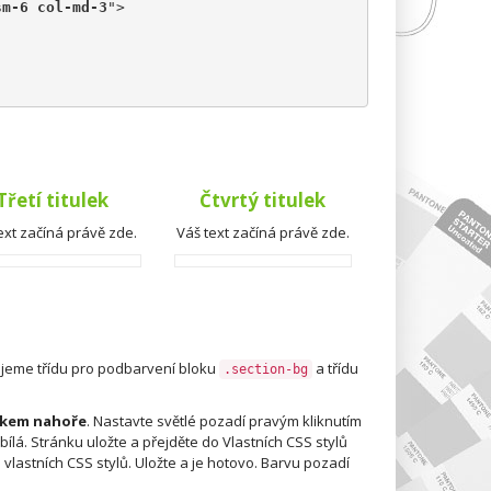
sm-6 col-md-3
">
Třetí titulek
Čtvrtý titulek
ext začíná právě zde.
Váš text začíná právě zde.
ijeme třídu pro podbarvení bloku
a třídu
.section-bg
ázkem nahoře
. Nastavte světlé pozadí pravým kliknutím
 bílá. Stránku uložte a přejděte do Vlastních CSS stylů
o vlastních CSS stylů. Uložte a je hotovo. Barvu pozadí