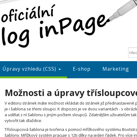
Úpravy vzhledu (CSS)
E-shop
Marketing
Možnosti a úpravy třísloupco
V editoru stránek máte možnost vkládat do stránek již přednastavené
je i šablona se třemi sloupci. K dispozici je ve dvou variantách - s obr
a udělat z ní šablonu s jiným počtem sloupců. Zdatnějším uživatelům ta
vytvořit tak dlaždice.
Třísloupcová šablona je tvořena s pomocí mřížkového systému Bootstra
šablony. Mřížkový systém pracuje s 12ti dílky na jeden řádek. Pro více