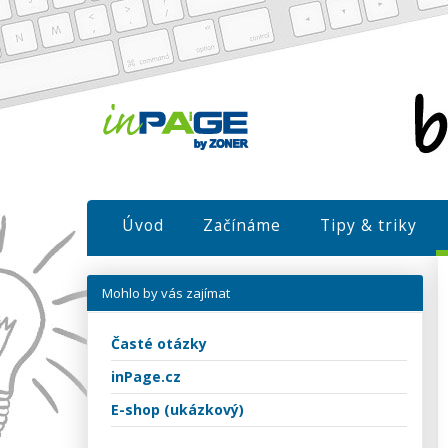
Úvod
Začínáme
Tipy & triky
Mohlo by vás zajímat
Časté otázky
inPage.cz
E-shop (ukázkový)