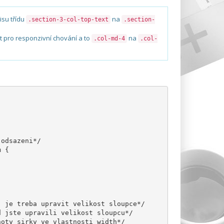
isu třídu
na
.section-3-col-top-text
.section-
st pro responzivní chování a to
na
.col-md-4
.col-
 odsazeni*/
m {
, je treba upravit velikost sloupce*/
d jste upravili velikost sloupcu*/
noty sirky ve vlastnosti width*/