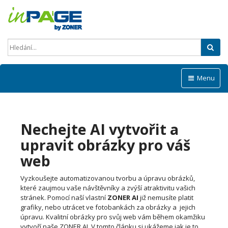
Hled
Menu
Nechejte AI vytvořit a
upravit obrázky pro váš
web
Vyzkoušejte automatizovanou tvorbu a úpravu obrázků,
které zaujmou vaše návštěvníky a zvýší atraktivitu vašich
stránek. Pomocí naší vlastní
ZONER AI
již nemusíte platit
grafiky, nebo utrácet ve fotobankách za obrázky a jejich
úpravu. Kvalitní obrázky pro svůj web vám během okamžiku
vytvoří naše ZONER AI. V tomto článku si ukážeme jak je to