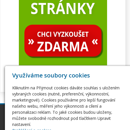
Využíváme soubory cookies
Kliknutím na Přijmout cookies dáváte souhlas s uložením
vybraných cookies (nutné, preferenční, výkonnostní,
marketingové). Cookies používáme pro lepší fungování
našeho webu, měření jeho výkonnosti a cílení a
personalizaci reklam. To jaké cookies budou uloženy,
inPage
Webhosting
můžete svobodně rozhodnout pod tlačítkem Upravit
Webové stránky
Hosting
nastavení.
Pro začátečníky
Serverhosting