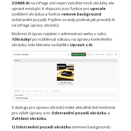
ZONER AI
na inPage umí nejen vytvářet nové obrázky ale
upravit existující. K dispozici jsou funkce pro
upscale
(zvětšení obrázku) a funkce
remove background
(odstranění pozadí). Pojďme se tedy podívat jak provádí AI
na inPage úpravy obrázků.
Možnost AI úprav najdete v administraci webu v sekci
/Obrázky/
po rozkliknutí odkazu na úpravu konkrétního
obrázku, kde kliknete na tlačítko
Upravit s AI
.
V dialogu pro úpravu obrázků máte aktuálně dvě možnosti
pro výběr úpravy a to:
Odstranění pozadí obrázku
a
Zvětšení obrázku
.
1) Odstranění pozadí obrázku
(remove background) -