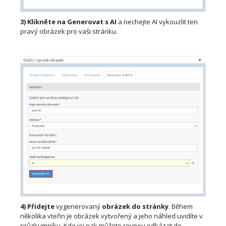
3)
Klikněte na Generovat s AI
a nechejte AI vykouzlit ten
pravý obrázek pro vaši stránku.
4)
Přidejte
vygenerovaný
obrázek do stránky
. Během
několika vteřin je obrázek vytvořený a jeho náhled uvidíte v
průzkumníku. Kde jej pak můžete rovnou odkázat do