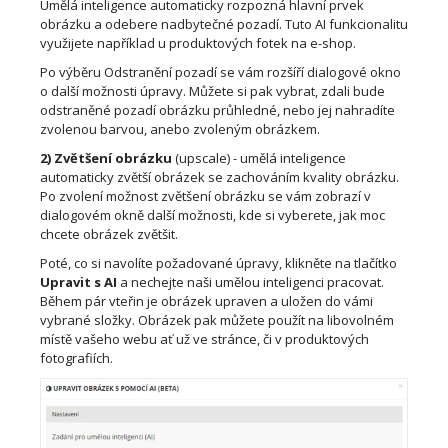
Umělá inteligence automaticky rozpozná hlavní prvek
obrázku a odebere nadbytečné pozadí. Tuto AI funkcionalitu
využijete například u produktových fotek na e-shop.
Po výběru Odstranění pozadí se vám rozšíří dialogové okno
o další možnosti úpravy. Můžete si pak vybrat, zdali bude
odstraněné pozadí obrázku průhledné, nebo jej nahradíte
zvolenou barvou, anebo zvoleným obrázkem.
2) Zvětšení obrázku
(upscale) - umělá inteligence
automaticky zvětší obrázek se zachováním kvality obrázku.
Po zvolení možnost zvětšení obrázku se vám zobrazí v
dialogovém okně další možnosti, kde si vyberete, jak moc
chcete obrázek zvětšit.
Poté, co si navolíte požadované úpravy, klikněte na tlačítko
Upravit s AI
a nechejte naši umělou inteligenci pracovat.
Během pár vteřin je obrázek upraven a uložen do vámi
vybrané složky. Obrázek pak můžete použít na libovolném
místě vašeho webu ať už ve stránce, či v produktových
fotografiích.