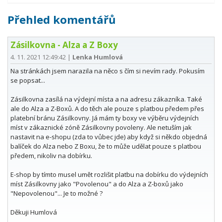
Přehled komentářů
Zásilkovna - Alza a Z Boxy
4. 11. 2021 12:49:42
|
Lenka Humlová
Na stránkách jsem narazila na něco s čím si nevím rady. Pokusím
se popsat...
Zásilkovna zasílá na výdejní místa a na adresu zákazníka. Také
ale do Alza a Z-Boxů. A do těch ale pouze s platbou předem přes
platební bránu Zásilkovny. Já mám ty boxy ve výběru výdejních
míst v zákaznické zóně Zásilkovny povoleny. Ale netuším jak
nastavit na e-shopu (zda to vůbec jde) aby když si někdo objedná
balíček do Alza nebo Z Boxu, že to může udělat pouze s platbou
předem, nikoliv na dobírku.
E-shop by tímto musel umět rozlišit platbu na dobírku do výdejních
míst Zásilkovny jako "Povolenou" a do Alza a Z-boxů jako
"Nepovolenou"... Je to možné ?
Děkuji Humlová