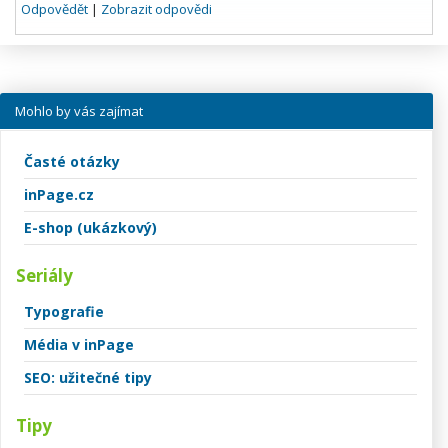
Odpovědět
|
Zobrazit odpovědi
Mohlo by vás zajímat
Časté otázky
inPage.cz
E-shop (ukázkový)
Seriály
Typografie
Média v inPage
SEO: užitečné tipy
Tipy