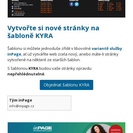
Vytvořte si nové stránky na
šabloně KYRA
Šablonu si můžete jednoduše zřídit v libovolné
variantě služby
inPage
, ať už vytváříte web zcela nový, anebo máte-li stránky
vytvořené na některé ze starších šablon.
S šablonou
KYRA
budou vaše stránky opravdu
nepřehlédnutelné
.
Objednat šablonu KYRA
Tým inPage
info@inpage.cz