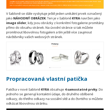
V šabloně se dále vyskytuje ještě jeden unikátní prvek označený
jako
NÁHODNÝ OBRÁZEK
. Ten je v šabloně
KYRA
navržen jako
image slider
, kdy jsou obrázky z konkrétní fotogalerie promítány
přímo do obsahu stránek. Na úvodní stránce si tak můžete
promítnout libovolnou fotogalerii a tím ještě více zaujmout
návštěvníky vašich webových stránek.
Propracovaná vlastní patička
Patička v nové šabloně
KYRA
obsahuje
4 samostatné prvky
. Do
jednoho se generují kontaktní údaje, do druhého oblíbené
odkazy, do třetího odkazy na sociální sítě a do čtvrtého si můžete
odkázat libovolnou stránku.