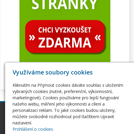
Využíváme soubory cookies
Kliknutím na Přijmout cookies dáváte souhlas s uložením
vybraných cookies (nutné, preferenční, výkonnostní,
marketingové). Cookies používáme pro lepší fungování
našeho webu, měření jeho výkonnosti a cílení a
personalizaci reklam. To jaké cookies budou uloženy,
inPage
Webhosting
můžete svobodně rozhodnout pod tlačítkem Upravit
Webové stránky
Hosting
nastavení.
Pro začátečníky
Serverhosting
Prohlášení o cookies.
Seznámení s inPage
Virtuální servery