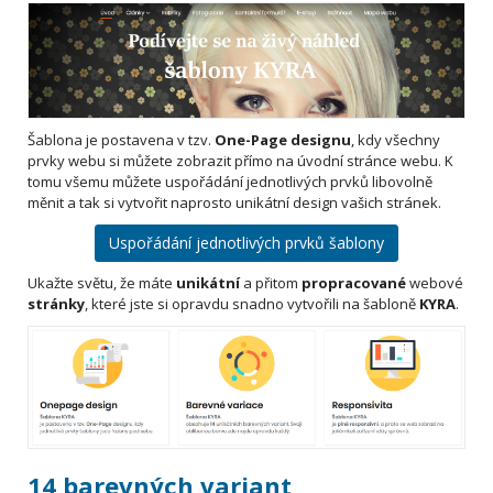
Šablona je postavena v tzv.
One-Page designu
, kdy všechny
prvky webu si můžete zobrazit přímo na úvodní stránce webu. K
tomu všemu můžete uspořádání jednotlivých prvků libovolně
měnit a tak si vytvořit naprosto unikátní design vašich stránek.
Uspořádání jednotlivých prvků šablony
Ukažte světu, že máte
unikátní
a přitom
propracované
webové
stránky
, které jste si opravdu snadno vytvořili na šabloně
KYRA
.
14 barevných variant