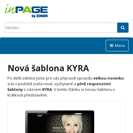
Hled
Menu
Nová šablona KYRA
Po delší odmlce jsme pro vás připravili opravdu
velkou novinku
a to v podobě zcela nové, vychytané a
plně responzivní
šablony
s názvem
KYRA
.
V tomto článku si novou šablonu v
krátkosti představíme.