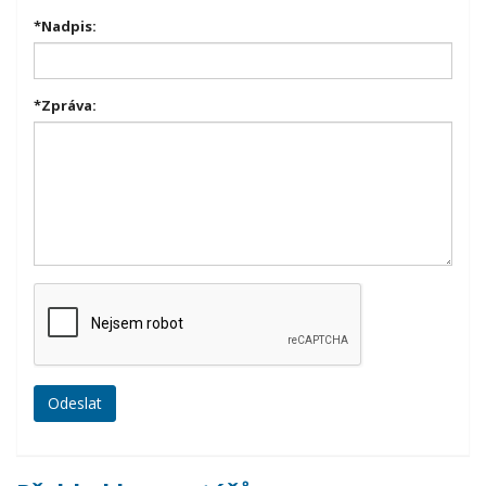
*
Nadpis:
*
Zpráva: