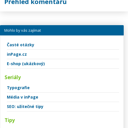
Přehled komentářů
Mohlo by vás zajímat
Časté otázky
inPage.cz
E-shop (ukázkový)
Seriály
Typografie
Média v inPage
SEO: užitečné tipy
Tipy