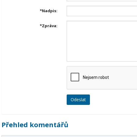
*
Nadpis:
*
Zpráva:
Přehled komentářů