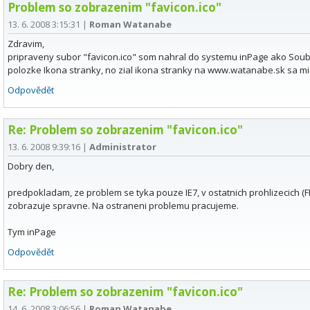
Problem so zobrazenim "favicon.ico"
13. 6. 2008 3:15:31
|
Roman Watanabe
Zdravim,
pripraveny subor "favicon.ico" som nahral do systemu inPage ako Soubo
polozke Ikona stranky, no zial ikona stranky na www.watanabe.sk sa mi 
Odpovědět
Re: Problem so zobrazenim "favicon.ico"
13. 6. 2008 9:39:16
|
Administrator
Dobry den,
predpokladam, ze problem se tyka pouze IE7, v ostatnich prohlizecich (F
zobrazuje spravne. Na ostraneni problemu pracujeme.
Tym inPage
Odpovědět
Re: Problem so zobrazenim "favicon.ico"
14. 6. 2008 3:06:56
|
Roman Watanabe