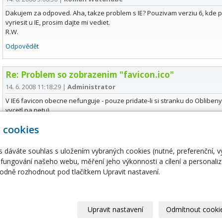
Dakujem za odpoved. Aha, takze problem s IE? Pouzivam verziu 6, kde p
vyriesit u IE, prosim dajte mi vediet.
R.W.
Odpovědět
Re: Problem so zobrazenim "favicon.ico"
14. 6. 2008 11:18:29
|
Administrator
V IE6 favicon obecne nefunguje - pouze pridate-li si stranku do Obliben
vycetl na netu)
Odpovědět
 cookies
s dáváte souhlas s uložením vybraných cookies (nutné, preferenční, 
fungování našeho webu, měření jeho výkonnosti a cílení a personaliz
dně rozhodnout pod tlačítkem Upravit nastavení.
hosting
Domény
ing
Domény
erhosting
Doména CZ
ální servery
Doména EU
Upravit nastavení
Odmítnout cooki
ertifikáty
Domény COM