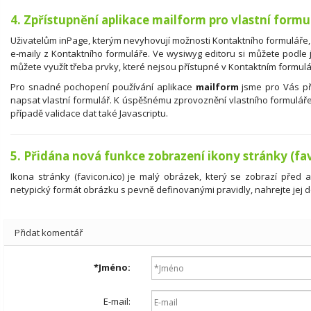
4. Zpřístupnění aplikace mailform pro vlastní formu
Uživatelům inPage, kterým nevyhovují možnosti Kontaktního formuláře,
e-maily z Kontaktního formuláře. Ve wysiwyg editoru si můžete podle 
můžete využít třeba prvky, které nejsou přístupné v Kontaktním formulá
Pro snadné pochopení používání aplikace
mailform
jsme pro Vás pří
napsat vlastní formulář. K úspěšnému zprovoznění vlastního formuláře
případě validace dat také Javascriptu.
5. Přidána nová funkce zobrazení ikony stránky (fa
Ikona stránky (favicon.ico) je malý obrázek, který se zobrazí před a
netypický formát obrázku s pevně definovanými pravidly, nahrejte jej 
Přidat komentář
*
Jméno:
E-mail: