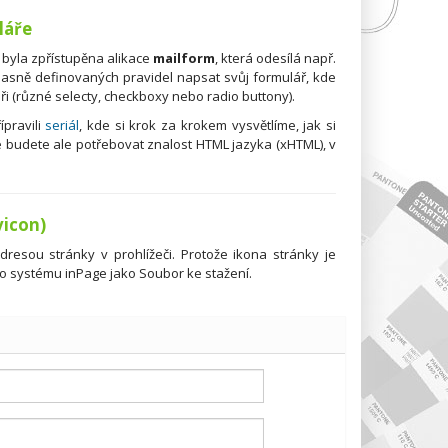
láře
 byla zpřístupěna alikace
mailform
, která odesílá např.
jasně definovaných pravidel napsat svůj formulář, kde
ři (různé selecty, checkboxy nebo radio buttony).
pravili
seriál
, kde si krok za krokem vysvětlíme, jak si
 budete ale potřebovat znalost HTML jazyka (xHTML), v
vicon)
dresou stránky v prohlížeči. Protože ikona stránky je
do systému inPage jako Soubor ke stažení.