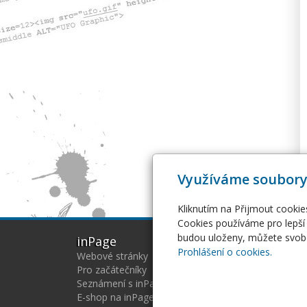
Využíváme soubory
Kliknutím na Přijmout cookie
Cookies používáme pro lepší 
budou uloženy, můžete svobo
inPage
Web
Prohlášení o cookies.
Webové stránky
Host
Pro začátečníky
Serv
Seznámení s inPage
Virtu
E-shop na inPage
SSL c