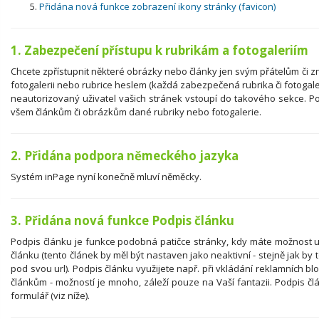
Přidána nová funkce zobrazení ikony stránky (favicon)
1. Zabezpečení přístupu k rubrikám a fotogaleriím
Chcete zpřístupnit některé obrázky nebo články jen svým přátelům či 
fotogalerii nebo rubrice heslem (každá zabezpečená rubrika či fotogale
neautorizovaný uživatel vašich stránek vstoupí do takového sekce. Po
všem článkům či obrázkům dané rubriky nebo fotogalerie.
2. Přidána podpora německého jazyka
Systém inPage nyní konečně mluví něměcky.
3. Přidána nová funkce Podpis článku
Podpis článku je funkce podobná patičce stránky, kdy máte možnost u
článku (tento článek by měl být nastaven jako neaktivní - stejně jak by
pod svou url). Podpis článku využijete např. při vkládání reklamních 
článkům - možností je mnoho, záleží pouze na Vaší fantazii. Podpis člán
formulář (viz níže).