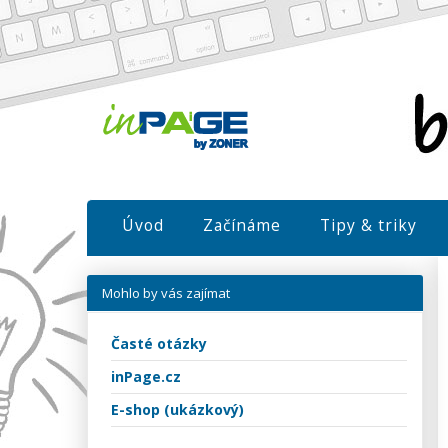
Úvod
Začínáme
Tipy & triky
Mohlo by vás zajímat
Časté otázky
inPage.cz
E-shop (ukázkový)