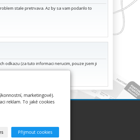
roblem stale pretrvava. Az by sa vam podarilo to
ych odkazu (za tuto informaci nerucim, pouze jsem ji
výkonnostní, marketingové).
aci reklam. To jaké cookies
Ostatní
es
Přijmout cookies