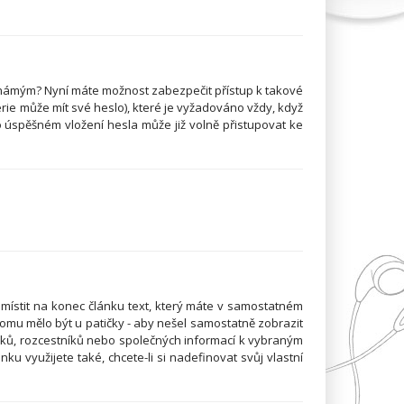
známým? Nyní máte možnost zabezpečit přístup k takové
rie může mít své heslo), které je vyžadováno vždy, když
 úspěšném vložení hesla může již volně přistupovat ke
místit na konec článku text, který máte v samostatném
 tomu mělo být u patičky - aby nešel samostatně zobrazit
bloků, rozcestníků nebo společných informací k vybraným
ku využijete také, chcete-li si nadefinovat svůj vlastní