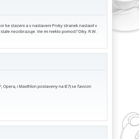
r ke stazeni a v nastaveni Prvky stranek nastavil v
stale nezobrazuje. Vie mi niekto pomoct? Diky. R.W.
F, Opera, i Maxthlon postaveny na IE7) se favicon