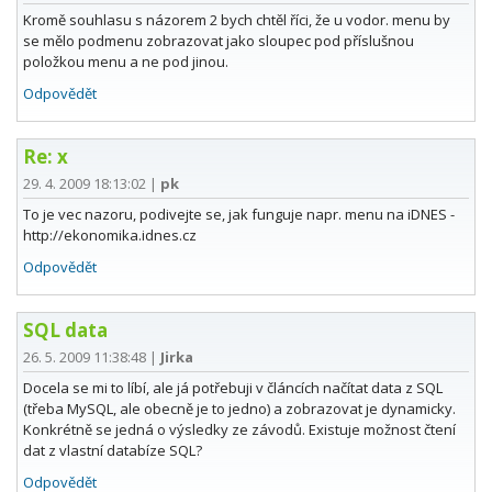
Kromě souhlasu s názorem 2 bych chtěl říci, že u vodor. menu by
se mělo podmenu zobrazovat jako sloupec pod příslušnou
položkou menu a ne pod jinou.
Odpovědět
Re: x
29. 4. 2009 18:13:02
|
pk
To je vec nazoru, podivejte se, jak funguje napr. menu na iDNES -
http://ekonomika.idnes.cz
Odpovědět
SQL data
26. 5. 2009 11:38:48
|
Jirka
Docela se mi to líbí, ale já potřebuji v článcích načítat data z SQL
(třeba MySQL, ale obecně je to jedno) a zobrazovat je dynamicky.
Konkrétně se jedná o výsledky ze závodů. Existuje možnost čtení
dat z vlastní databíze SQL?
Odpovědět