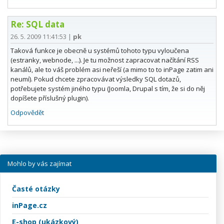
Re: SQL data
26. 5. 2009 11:41:53
|
pk
Taková funkce je obecně u systémů tohoto typu vyloučena
(estranky, webnode, ...). Je tu možnost zapracovat načítání RSS
kanálů, ale to váš problém asi neřeší (a mimo to to inPage zatim ani
neumí). Pokud chcete zpracovávat výsledky SQL dotazů,
potřebujete systém jiného typu (Joomla, Drupal s tím, že si do něj
dopíšete příslušný plugin).
Odpovědět
Mohlo by vás zajímat
Časté otázky
inPage.cz
E-shop (ukázkový)