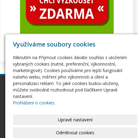
Využíváme soubory cookies
Kliknutím na Přijmout cookies dáváte souhlas s uložením
vybraných cookies (nutné, preferenční, výkonnostní,
marketingové). Cookies používáme pro lepší fungování
našeho webu, měření jeho výkonnosti a cílení a
personalizaci reklam. To jaké cookies budou uloženy,
inPage
Webhosting
můžete svobodně rozhodnout pod tlačítkem Upravit
Webové stránky
Hosting
nastavení.
Pro začátečníky
Serverhosting
Prohlášení o cookies.
Seznámení s inPage
Virtuální servery
E-shop na inPage
SSL certifikáty
Upravit nastavení
Domény
Ostatní
Domény
Odmítnout cookies
Doména CZ