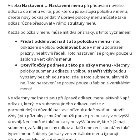
V sekci
Nastavení → Nastavení menu
při přidávání nového
odkazu do menu volíte, pod kterou již existující položku v menu,
chcete nový odkaz přidat. V úpravě položky menu můžete také
odkaz různě přesouvat v rámci struktury menu.
Každá položka v menu může mít dva příznaky, s tímto významem:
Přidat oddělovač nad tuto položku v menu
-
nad
odkazem s volbou
oddělovač
bude v menu zobrazen
prázný, neaktivní řádek. Toto nastavení se projeví pouze u
šablon s vertikálním menu!
Otevřít vždy podmenu této položky v menu
- všechny
položky submenu odkazu s volbou
otevřít vždy
budou
vypsány bez ohledu na to, zda je toto submenu aktivní či
ne
. Toto nastavení se projeví pouze u šablon s vertikálním
menu!
Ne všechny možnosti jsou při úpravě odkazu menu aktivní! Např.
odkazu, který je v submenu jiného odkazu, nelze z
pochopitelných důvodů nastavit příznak oddělovač ani otevřít
vždy (tyto příznaky je možné použít pouze pro odkazy v nejvyšší
úrovni). Není možné také odkazy nejvyšší úrovně, které již mají
submenu, zařadit pod jiný odkaz a další omezení jsou dány také
typem menu šablony (odkazy ve vertikálním menu ignorují
příznaky oddělovač ani otevřít vždy).