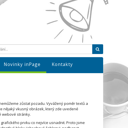
Hledat
Novinky inPage
Kontakty
 nemůžeme zůstat pozadu. Vyvážený poměr textů a
ete nějaký vkusný obrázek, který zde uvedené
né webové stránky.
grafického prvku co nejvíce usnadnit. Proto jsme