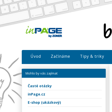
Úvod
Začínáme
Tipy & triky
Mohlo by vás zajímat
Časté otázky
inPage.cz
E-shop (ukázkový)