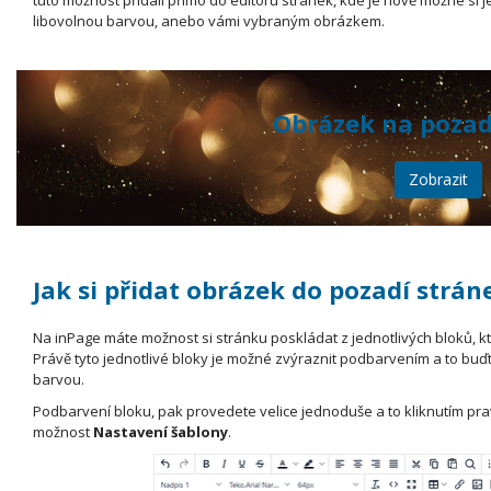
tuto možnost přidali přímo do editoru stránek, kde je nově možné si 
libovolnou barvou, anebo vámi vybraným obrázkem.
Obrázek na pozad
Zobrazit
Jak si přidat obrázek do pozadí strán
Na inPage máte možnost si stránku poskládat z jednotlivých bloků, k
Právě tyto jednotlivé bloky je možné zvýraznit podbarvením a to b
barvou.
Podbarvení bloku, pak provedete velice jednoduše a to kliknutím pr
možnost
Nastavení šablony
.