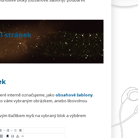
jednotlivé bloky (obsahové šablony) podbarvit
í stránek
ek
teré interně označujeme, jako
obsahové šablony
.
uďto vámi vybraným obrázkem, anebo libovolnou
avým tlačítkem myši na vybraný blok a výběrem