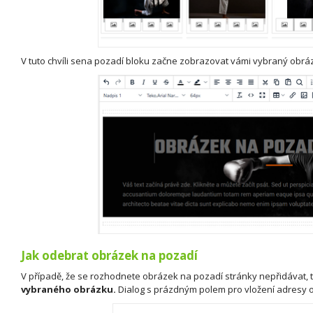
V tuto chvíli sena pozadí bloku začne zobrazovat vámi vybraný obrá
Jak odebrat obrázek na pozadí
V případě, že se rozhodnete obrázek na pozadí stránky nepřidávat, 
vybraného obrázku.
Dialog s prázdným polem pro vložení adresy o