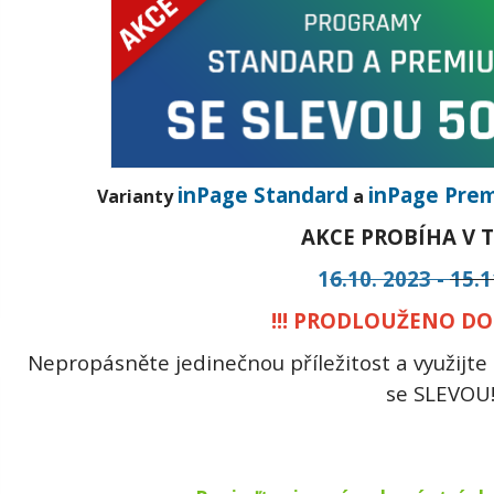
inPage Standard
inPage Pre
Varianty
a
AKCE PROBÍHA V 
1
6.10. 2023 -
15.1
!!! PRODLOUŽENO DO 8.
Nepropásněte jedinečnou příležitost a využijte
se SLEVOU