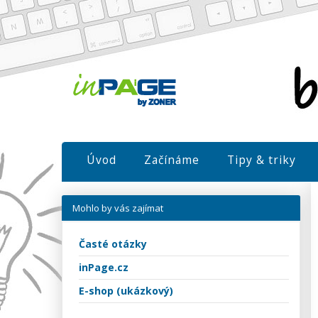
Úvod
Začínáme
Tipy & triky
Mohlo by vás zajímat
Časté otázky
inPage.cz
E-shop (ukázkový)