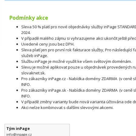
Podmínky akce
Sleva 50 % platí pro nové objednávky služby inPage STANDARD
2024.
V případě malého zájmu si vyhrazujeme akci ukončit ještě před
Uvedené ceny jsou bez DPH.
Sleva platí jen pro první rok fakturace služby, Pro následující 
služeb inPage.
Službu inPage je možné využít ke všem světovým doménám.
Slevu je možné aplikovat pouze u objednávek provedených na 
slovaknet.sk.
Pro zákazníky inPage.cz - Nabídka domény ZDARMA (v ceně sl
INFO.
Pro zákazníky inPage.sk - Nabídka
domény ZDARMA (v ceně slu
INFO.
V případě změny varianty bude nová varianta účtována ode d
Akci nelze kombinovat s dalšími slevovými akcemi.
Tým inPage
info@inpage.cz