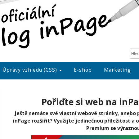
Úpravy vzhledu (CSS)
E-shop
Marketing
Pořiďte si web na inP
Ještě nemáte své vlastní webové stránky, anebo 
inPage rozšířit? Využijte jedinečnou příležitost a
Premium se výrazno