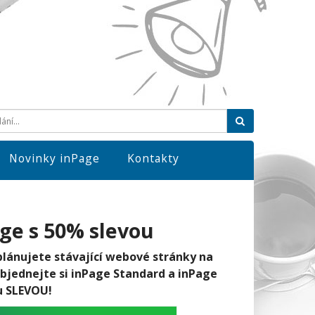
Hledat
Novinky inPage
Kontakty
age s 50% slevou
plánujete stávající webové stránky na
 objednejte si inPage Standard a inPage
u SLEVOU!