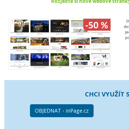
Rozjeďte si nové webové stránky
D
do
Je
po
CHCI VYUŽÍT 
OBJEDNAT - inPage.cz