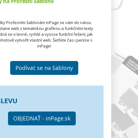
 na Profesní šabloně
íky Profesním šablonám inPage se vám do rukou
stane web s tematickou grafikou a funkčními texty.
dná se o levné, rychlé a vysoce funkční řešení, jak
hotově vytvořit vlastní web. Šetřete čas i peníze s
inPage!
Podívat se na šablony
SLEVU
OBJEDNAŤ - inPage.sk