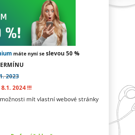
mium
slevou 50 %
máte nyní se
TERMÍNU
1. 2023
1. 2024 !!!
 možnosti mít vlastní webové stránky
!