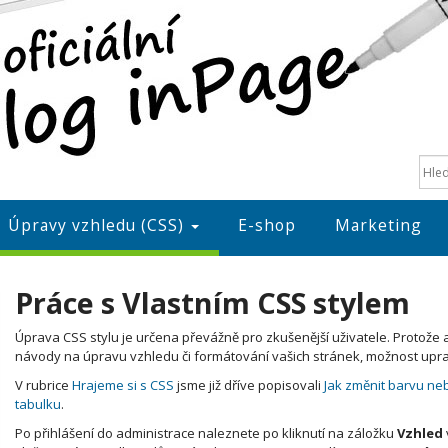
Úpravy vzhledu (CSS)
E-shop
Marketing
Práce s Vlastním CSS stylem
Úprava CSS stylu je určena převážně pro zkušenější uživatele. Protože 
návody na úpravu vzhledu či formátování vašich stránek, možnost upravit
V rubrice
Hrajeme si s CSS
jsme již dříve popisovali
Jak změnit barvu ne
tabulku
.
Po přihlášení do administrace naleznete po kliknutí na záložku
Vzhled