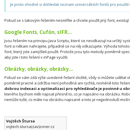
Je proto vhodné si dohledat seznam univerzálních fontů pro použití
Pokud se s takovým řešením nesmíříte a chcete použít jiný font, existuj
Google Fonts, Cufón, sIFR...
Jsou řešením na principu Java Scriptu, které se neodkazují na určitý sy
font si někam nahrajete, případně se na něj odkazujete. Výhoda tohoto 
font, který jste zamýšleli použít. Protože jsou tyto metody poměrně speci
aby jste i toto řešení v inPage využili.
Obrázky, obrázky, obrázky...
Pokud se vám zdá výše uvedené řešení složité, vždy si můžete udělat obr
poměrně pracné a údržba není pohodlná ani rychlá, nicméně toto řešení
dobrou indexaci a optimalizaci pro vyhledávače je povinné u ob
kterého bychom měli napsat přesně to, co je napsáno na obrázku. Robo
nemůže tušit, co máte na obrázku napsané a toto je nejjednoduší možnos
Vojtěch Štursa
vojtech.stursa(zav)zoner.cz