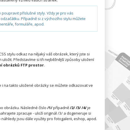
 nastavený vzhled vašich stránek.
ze poupravit příslušné styly. Vždy je pro vás
 odzačátku. Případně si z výchozího stylu můžete
mentáře, formuláře, apod.
CSS stylu odkaz na nějaký váš obrázek, který jste si
 uložit. Představíme si tři nejběžnější způsoby uložení
ání obrázků FTP prostor
.
že i na takto uložené obrázky se můžete odkazovat ve
no obrázku. Následné číslo
/1/
případně
/2/ /3/ /4/
je
hrajete zpracuje - uloží originál /3/ a dogeneruje si
o náhledy jsou dále využity pro fotogalerii, eshop, apod.