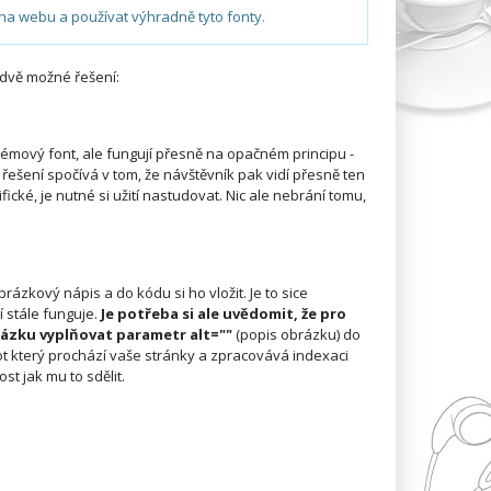
 na webu a používat výhradně tyto fonty.
í dvě možné řešení:
stémový font, ale fungují přesně na opačném principu -
řešení spočívá v tom, že návštěvník pak vidí přesně ten
fické, je nutné si užití nastudovat. Nic ale nebrání tomu,
ázkový nápis a do kódu si ho vložit. Je to sice
 stále funguje.
Je potřeba si ale uvědomit, že pro
rázku vyplňovat parametr alt=""
(popis obrázku) do
t který prochází vaše stránky a zpracovává indexaci
t jak mu to sdělit.