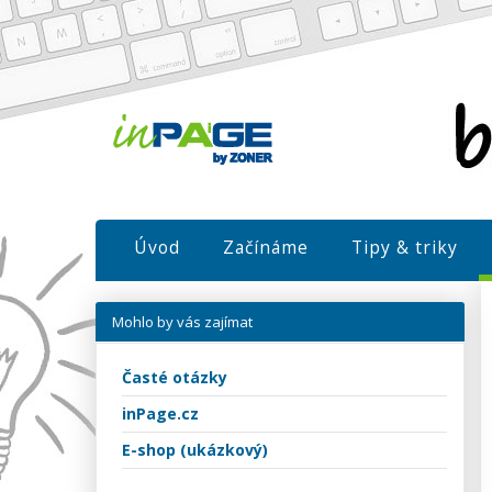
Úvod
Začínáme
Tipy & triky
Mohlo by vás zajímat
Časté otázky
inPage.cz
E-shop (ukázkový)