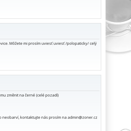
ovice. Môžete mi prosím uviesť uviesť /polopaticky/ celý
ému změnit na černé (celé pozadí)
o neobarví, kontaktujte nás prosím na admin@zoner.cz