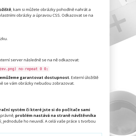
ožiště
, kam si můžete obrázky pohodlně nahrát a
 vlastními obrázky a úpravou CSS. Odkazovat se na
zku.
externí server následně se na ně odkazovat:
zev.png) no-repeat 0 0;
emůžeme garantovat dostupnost
. Externí úložiště
dně se vám obrázky nebudou zobrazovat.
rační systém či které jste si do počítače sami
 správně,
problém nastává na straně návštěvníka
, jednoduše ho neuvidí. A celá vaše práce s tvorbou