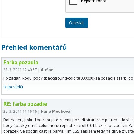
Přehled komentářů
Farba pozadia
28. 3. 2011 12:40:57
|
duSan
Po zadaní kodu: body {background-color:#000000} sa pozadie sfarbí do č
Odpovědět
RE: farba pozadie
29. 3. 2011 11:16:16
|
Hana Medková
Dobry den, pokud potrebujete zmenit pozadi stranek je potreba do vlast
body { background-color: none repeat-x scroll 0 0 black; } - pozadí v inPag
obrázek, ve spodní části je barva. Tím CSS zápisem tedy nejdříve zrušít