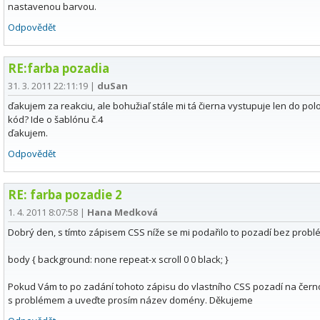
nastavenou barvou.
Odpovědět
RE:farba pozadia
31. 3. 2011 22:11:19
|
duSan
ďakujem za reakciu, ale bohužiaľ stále mi tá čierna vystupuje len do pol
kód? Ide o šablónu č.4
ďakujem.
Odpovědět
RE: farba pozadie 2
1. 4. 2011 8:07:58
|
Hana Medková
Dobrý den, s tímto zápisem CSS níže se mi podařilo to pozadí bez probl
body { background: none repeat-x scroll 0 0 black; }
Pokud Vám to po zadání tohoto zápisu do vlastního CSS pozadí na čern
s problémem a uveďte prosím název domény. Děkujeme