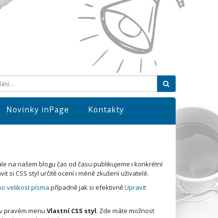
Hledat
Novinky inPage
Kontakty
ale na našem blogu čas od času publikujeme i konkrétní
 si CSS styl určitě ocení i méně zkušení uživatelé.
bo velikost písma
případně jak si efektivně
Upravit
v pravém menu
Vlastní CSS styl
. Zde máte možnost