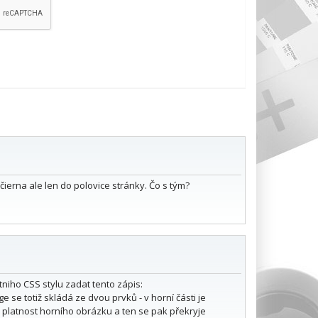
ierna ale len do polovice stránky. Čo s tým?
niho CSS stylu zadat tento zápis:
e se totiž skládá ze dvou prvků - v horní části je
e platnost horního obrázku a ten se pak překryje