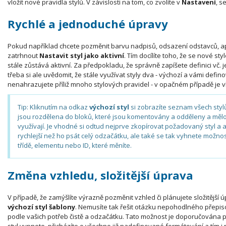
vložit nové pravidla stylů. V závislosti na tom, co zvolíte v
Nastavení
, s
Rychlé a jednoduché úpravy
Pokud například chcete pozměnit barvu nadpisů, odsazení odstavců, ap
zatrhnout
Nastavit styl jako aktivní
. Tím docílíte toho, že se nové styl
stále zůstává aktivní. Za předpokladu, že správně zapíšete definici vč. j
třeba si ale uvědomit, že stále využívat styly dva - výchozí a vámi defi
nenahrazujete příliž mnoho stylových pravidel - v opačném případě je v
Tip: Kliknutím na odkaz
výchozí styl
si zobrazíte seznam všech stylů
jsou rozdělena do bloků, které jsou komentovány a odděleny a mělo b
využívají. Je vhodné si odtud nejprve zkopírovat požadovaný styl a 
rychlejší než ho psát celý odzačátku, ale také se tak vyhnete možnost
třídě, elementu nebo ID, které měníte.
Změna vzhledu, složitější úprava
V případě, že zamýšlíte výrazně pozměnit vzhled či plánujete složitější 
výchozí styl šablony
. Nemusíte tak řešit otázku nepohodlného přepis
podle vašich potřeb čistě a odzačátku. Tato možnost je doporučována 