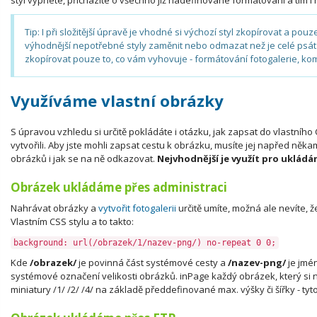
styl vypnete, přicházíte o všechno již nadefinované formátování a tím i
Tip: I při složitější úpravě je vhodné si výchozí styl zkopírovat a pou
výhodnější nepotřebné styly zaměnit nebo odmazat než je celé psát
zkopírovat pouze to, co vám vyhovuje - formátování fotogalerie, ko
Využíváme vlastní obrázky
S úpravou vzhledu si určitě pokládáte i otázku, jak zapsat do vlastního 
vytvořili. Aby jste mohli zapsat cestu k obrázku, musíte jej napřed někam
obrázků i jak se na ně odkazovat.
Nejvhodnější je využít pro uklád
Obrázek ukládáme přes administraci
Nahrávat obrázky a
vytvořit fotogalerii
určitě umíte, možná ale nevíte, 
Vlastním CSS stylu a to takto:
background: url(/obrazek/1/nazev-png/) no-repeat 0 0;
Kde
/obrazek/
je povinná část systémové cesty a
/nazev-png/
je jmé
systémové označení velikosti obrázků. inPage každý obrázek, který si na
miniatury /1/ /2/ /4/ na základě předdefinované max. výšky či šířky - tyt