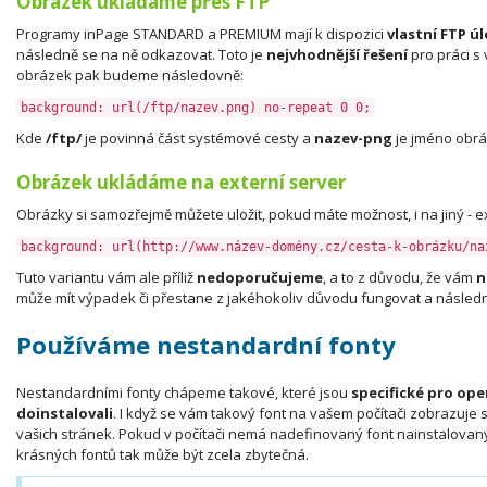
Obrázek ukládáme přes FTP
Programy inPage STANDARD a PREMIUM mají k dispozici
vlastní FTP úl
následně se na ně odkazovat. Toto je
nejvhodnější řešení
pro práci s
obrázek pak budeme následovně:
background: url(/ftp/nazev.png) no-repeat 0 0;
Kde
/ftp/
je povinná část systémové cesty a
nazev-png
je jméno obrá
Obrázek ukládáme na externí server
Obrázky si samozřejmě můžete uložit, pokud máte možnost, i na jiný - 
background: url(http://www.název-domény.cz/cesta-k-obrázku/na
Tuto variantu vám ale příliž
nedoporučujeme
, a to z důvodu, že vám
n
může mít výpadek či přestane z jakéhokoliv důvodu fungovat a násle
Používáme nestandardní fonty
Nestandardními fonty chápeme takové, které jsou
specifické pro ope
doinstalovali
. I když se vám takový font na vašem počítači zobrazuje
vašich stránek. Pokud v počítači nemá nadefinovaný font nainstalovaný
krásných fontů tak může být zcela zbytečná.