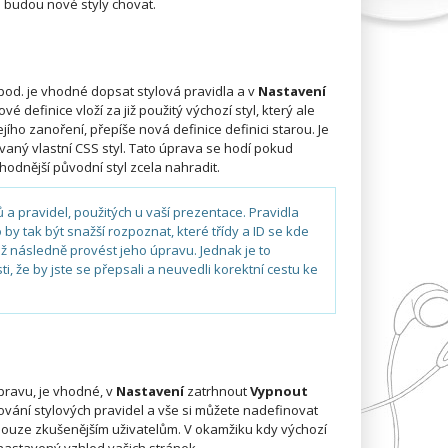
e budou nové styly chovat.
od. je vhodné dopsat stylová pravidla a v
Nastavení
ové definice vloží za již použitý výchozí styl, který ale
ejího zanoření, přepíše nová definice definici starou. Je
novaný vlastní CSS styl. Tato úprava se hodí pokud
hodnější původní styl zcela nahradit.
 a pravidel, použitých u vaší prezentace. Pravidla
y tak být snažší rozpoznat, které třídy a ID se kde
až následně provést jeho úpravu. Jednak je to
i, že by jste se přepsali a neuvedli korektní cestu ke
úpravu, je vhodné, v
Nastavení
zatrhnout
Vypnout
ování stylových pravidel a vše si můžete nadefinovat
pouze zkušenějším uživatelům. V okamžiku kdy výchozí