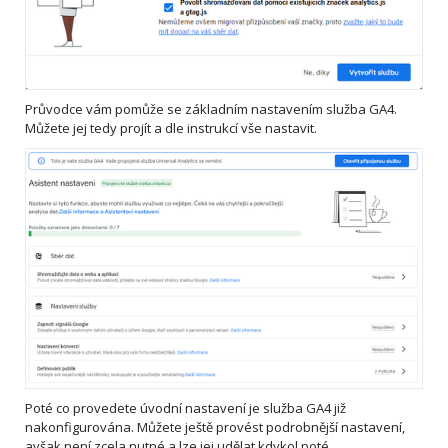
Průvodce vám pomůže se základním nastavením služba GA4.
Můžete jej tedy projít a dle instrukcí vše nastavit.
Poté co provedete úvodní nastavení je služba GA4 již
nakonfigurována. Můžete ještě provést podrobnější nastavení,
avšak není zcela nutné a lze jej udělat kdykol poté.