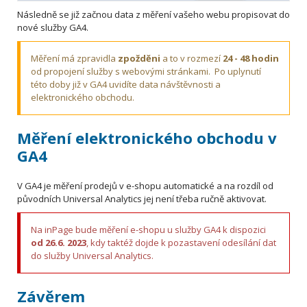
Následně se již začnou data z měření vašeho webu propisovat do
nové služby GA4.
Měření má zpravidla
zpožděni
a to v rozmezí
24 - 48 hodin
od propojení služby s webovými stránkami. Po uplynutí
této doby již v GA4 uvidíte data návštěvnosti a
elektronického obchodu.
Měření elektronického obchodu v
GA4
V GA4 je měření prodejů v e-shopu automatické a na rozdíl od
původních Universal Analytics jej není třeba ručně aktivovat.
Na inPage bude měření e-shopu u služby GA4 k dispozici
od 26.6. 2023
, kdy taktéž dojde k pozastavení odesílání dat
do služby Universal Analytics.
Závěrem