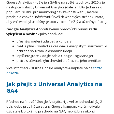
Google Analytics 4 (dále jen GA4) je na světě již od roku 2020 a je
nástupcem služby Universal Analytics (dále jen UA). Jedná se o
populární službu pro monitoring návštěvnosti webu, měření
prodeje a chování návštěvníků vašich webových stránek. Proto,
aby váš web byl úspěšný, je toto velice důležitý a užitečný nástroj.
Google Analytics 4
oproti svému předchůdci přináší
řadu
vylepšení a novinek
jako například:
přesnější měření událostí a konverzí
GA4 je plně v souladu s českými a evropskými nařízeními o
ochraně soukromí a osobních údajů.
lepší integrace Google Ads a Google Tag Manager
práce s uživatelským chování a důraz na jeho predikce
Více informací k službě Google Analytics 4 najdete na na
tomto
odkazu
.
Jak přejít z Universal Analytics na
GA4
Přechod na "nové" Google Analytics 4 je velice jednoduchý. Již
delší dobu probíhá ze strany Google kampaň, která motivuje
uživatele k brzkému přechodu na GA4, neb již brzy ukončí