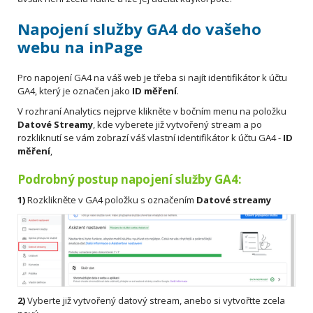
Napojení služby GA4 do vašeho
webu na inPage
Pro napojení GA4 na váš web je třeba si najít identifikátor k účtu
GA4, který je označen jako
ID měření
.
V rozhraní Analytics nejprve klikněte v bočním menu na položku
Datové Streamy
, kde vyberete již vytvořený stream a po
rozkliknutí se vám zobrazí váš vlastní identifikátor k účtu GA4 -
ID
měření
,
Podrobný postup napojení služby GA4:
1)
Rozklikněte v GA4 položku s označením
Datové streamy
2)
Vyberte již vytvořený datový stream, anebo si vytvořtte zcela