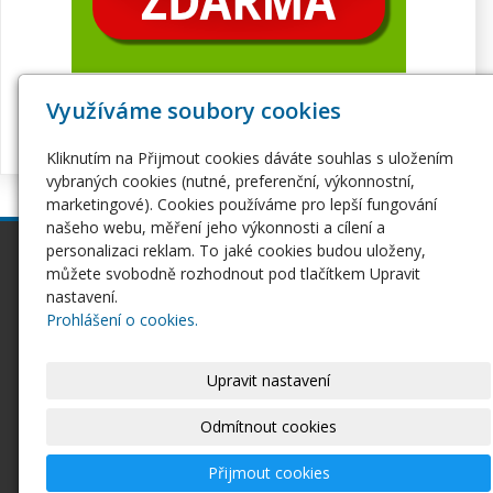
Využíváme soubory cookies
Kliknutím na Přijmout cookies dáváte souhlas s uložením
vybraných cookies (nutné, preferenční, výkonnostní,
marketingové). Cookies používáme pro lepší fungování
našeho webu, měření jeho výkonnosti a cílení a
personalizaci reklam. To jaké cookies budou uloženy,
inPage
Webhosting
můžete svobodně rozhodnout pod tlačítkem Upravit
Webové stránky
Hosting
nastavení.
Pro začátečníky
Serverhosting
Prohlášení o cookies.
Seznámení s inPage
Virtuální servery
E-shop na inPage
SSL certifikáty
Upravit nastavení
Domény
Ostatní
Domény
Odmítnout cookies
Doména CZ
Doména EU
Přijmout cookies
Domény COM