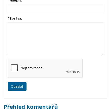
*
Nadpis:
*
Zpráva:
Přehled komentářů