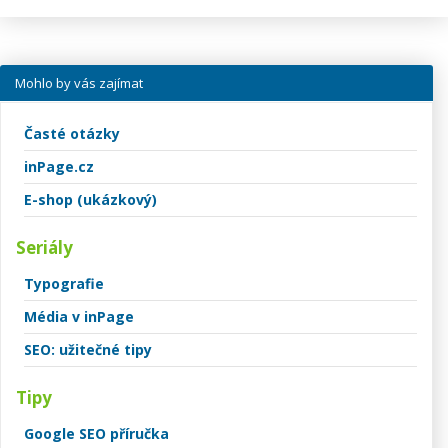
Mohlo by vás zajímat
Časté otázky
inPage.cz
E-shop (ukázkový)
Seriály
Typografie
Média v inPage
SEO: užitečné tipy
Tipy
Google SEO příručka