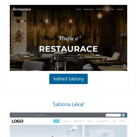
Náhled šablony
Šablona Lékař