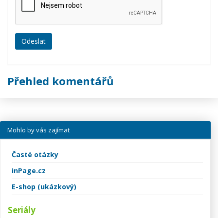
Přehled komentářů
Mohlo by vás zajímat
Časté otázky
inPage.cz
E-shop (ukázkový)
Seriály