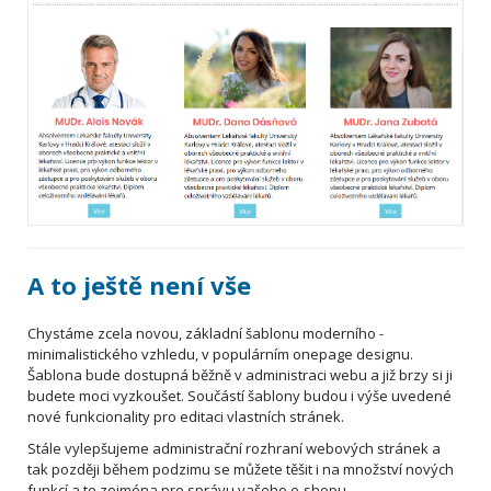
A to ještě není vše
Chystáme zcela novou, základní šablonu moderního -
minimalistického vzhledu, v populárním onepage designu.
Šablona bude dostupná běžně v administraci webu a již brzy si ji
budete moci vyzkoušet. Součástí šablony budou i výše uvedené
nové funkcionality pro editaci vlastních stránek.
Stále vylepšujeme administrační rozhraní webových stránek a
tak později během podzimu se můžete těšit i na množství nových
funkcí a to zejména pro správu vašeho e-shopu.