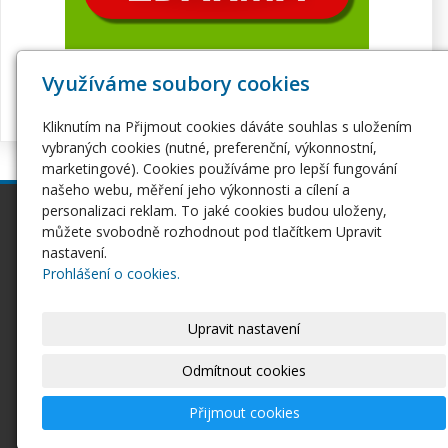
Využíváme soubory cookies
Kliknutím na Přijmout cookies dáváte souhlas s uložením
vybraných cookies (nutné, preferenční, výkonnostní,
marketingové). Cookies používáme pro lepší fungování
našeho webu, měření jeho výkonnosti a cílení a
personalizaci reklam. To jaké cookies budou uloženy,
inPage
Webhosting
můžete svobodně rozhodnout pod tlačítkem Upravit
Webové stránky
Hosting
nastavení.
Pro začátečníky
Serverhosting
Prohlášení o cookies.
Seznámení s inPage
Virtuální servery
E-shop na inPage
SSL certifikáty
Upravit nastavení
Domény
Ostatní
Domény
Odmítnout cookies
Doména CZ
Doména EU
Přijmout cookies
Domény COM