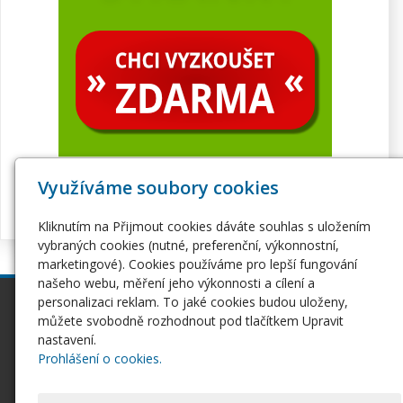
Využíváme soubory cookies
Kliknutím na Přijmout cookies dáváte souhlas s uložením
vybraných cookies (nutné, preferenční, výkonnostní,
marketingové). Cookies používáme pro lepší fungování
našeho webu, měření jeho výkonnosti a cílení a
personalizaci reklam. To jaké cookies budou uloženy,
inPage
Webhosting
můžete svobodně rozhodnout pod tlačítkem Upravit
Webové stránky
Hosting
nastavení.
Pro začátečníky
Serverhosting
Prohlášení o cookies.
Seznámení s inPage
Virtuální servery
E-shop na inPage
SSL certifikáty