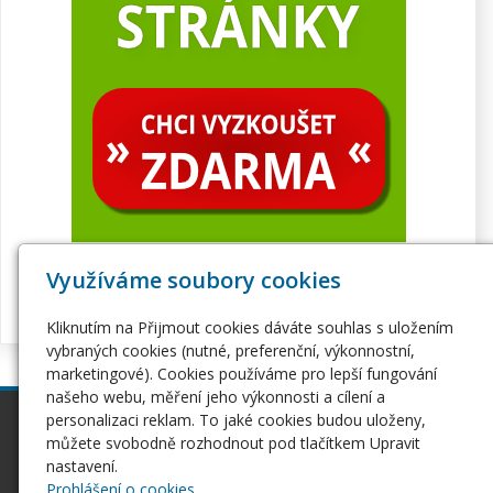
Využíváme soubory cookies
Kliknutím na Přijmout cookies dáváte souhlas s uložením
vybraných cookies (nutné, preferenční, výkonnostní,
marketingové). Cookies používáme pro lepší fungování
našeho webu, měření jeho výkonnosti a cílení a
personalizaci reklam. To jaké cookies budou uloženy,
inPage
Webhosting
můžete svobodně rozhodnout pod tlačítkem Upravit
Webové stránky
Hosting
nastavení.
Pro začátečníky
Serverhosting
Prohlášení o cookies.
Seznámení s inPage
Virtuální servery