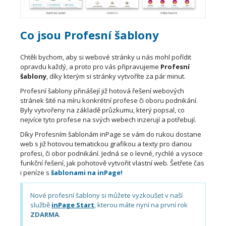
Co jsou Profesní šablony
Chtěli bychom, aby si webové stránky u nás mohl pořídit
opravdu každý, a proto pro vás připravujeme
Profesní
šablony
, díky kterým si stránky vytvoříte za pár minut.
Profesní šablony přinášejí již hotová řešení webových
stránek šité na míru konkrétní profese či oboru podnikání.
Byly vytvořeny na základě průzkumu, který popsal, co
nejvíce tyto profese na svých webech inzerují a potřebují.
Díky Profesním šablonám inPage se vám do rukou dostane
web s již hotovou tematickou grafikou a texty pro danou
profesi, či obor podnikání. Jedná se o levné, rychlé a vysoce
funkční řešení, jak pohotově vytvořit vlastní web. Šetřete čas
i peníze s
šablonami na inPage!
Nové profesní šablony si můžete vyzkoušet v naší
službě
inPage Start
, kterou máte nyní na první rok
ZDARMA
.