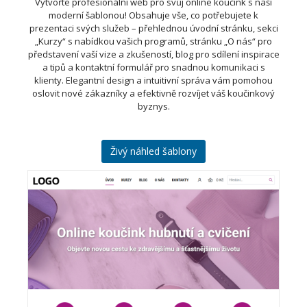
Vytvořte profesionální web pro svůj online koučink s naší
moderní šablonou! Obsahuje vše, co potřebujete k
prezentaci svých služeb – přehlednou úvodní stránku, sekci
„Kurzy“ s nabídkou vašich programů, stránku „O nás“ pro
představení vaší vize a zkušeností, blog pro sdílení inspirace
a tipů a kontaktní formulář pro snadnou komunikaci s
klienty. Elegantní design a intuitivní správa vám pomohou
oslovit nové zákazníky a efektivně rozvíjet váš koučinkový
byznys.
Živý náhled šablony