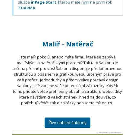
službě
inPage Start
, kterou máte nyní na první rok
ZDARMA
.
Malíř - Natěrač
Jste malíř pokojů, anebo máte firmu, která se zabývá
malířskými a natěračskými pracemi? Tak tato šablona je
určena přesně pro vás! Šablona disponuje předpřipravenou
strukturou a obsahem a grafikou webu určeným právě pro
vaši profesi. Jednoduchý a přitom velice poutavý design
šablony jistě zaujme vaše potenciální zákazníky. Když k
tomu přidáte velice přehledný obsah a strukturu webu, díky
které návštěvníci vašich stránek ihned najdou vše, co
potřebují vědět, tak o zakázky nebudete mít nouzi.
Živý náhled šablony