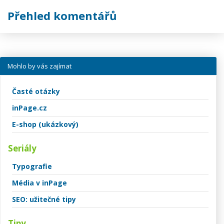
Přehled komentářů
Mohlo by vás zajímat
Časté otázky
inPage.cz
E-shop (ukázkový)
Seriály
Typografie
Média v inPage
SEO: užitečné tipy
Tipy