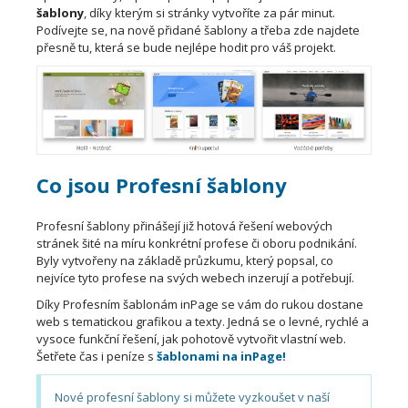
šablony
, díky kterým si stránky vytvoříte za pár minut.
Podívejte se, na nově přidané šablony a třeba zde najdete
přesně tu, která se bude nejlépe hodit pro váš projekt.
Co jsou Profesní šablony
Profesní šablony přinášejí již hotová řešení webových
stránek šité na míru konkrétní profese či oboru podnikání.
Byly vytvořeny na základě průzkumu, který popsal, co
nejvíce tyto profese na svých webech inzerují a potřebují.
Díky Profesním šablonám inPage se vám do rukou dostane
web s tematickou grafikou a texty. Jedná se o levné, rychlé a
vysoce funkční řešení, jak pohotově vytvořit vlastní web.
Šetřete čas i peníze s
šablonami na inPage!
Nové profesní šablony si můžete vyzkoušet v naší