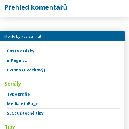
Přehled komentářů
Mohlo by vás zajímat
Časté otázky
inPage.cz
E-shop (ukázkový)
Seriály
Typografie
Média v inPage
SEO: užitečné tipy
Tipy