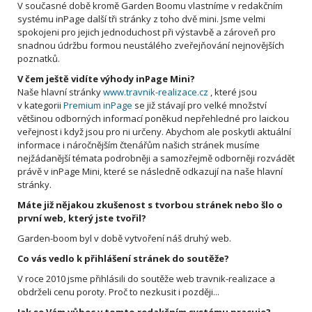
V současné době kromě Garden Boomu vlastníme v redakčním
systému inPage další tři stránky z toho dvě mini. Jsme velmi
spokojeni pro jejich jednoduchost při výstavbě a zároveň pro
snadnou údržbu formou neustálého zveřejňování nejnovějších
poznatků.
V čem ještě vidíte výhody inPage Mini?
Naše hlavní stránky
www.travnik-realizace.cz
, které jsou
v kategorii
Premium inPage
se již stávají pro velké množství
většinou odborných informací poněkud nepřehledné pro laickou
veřejnost i když jsou pro ni určeny. Abychom ale poskytli aktuální
informace i náročnějším čtenářům našich stránek musíme
nejžádanější témata podrobněji a samozřejmě odborněji rozvádět
právě v inPage Mini, které se následně odkazují na naše hlavní
stránky.
Máte již nějakou zkušenost s tvorbou stránek nebo šlo o
první web, který jste tvořil?
Garden-boom byl v době vytvoření náš druhý web.
Co vás vedlo k přihlášení stránek do soutěže?
V roce 2010 jsme přihlásili do soutěže web travnik-realizace a
obdrželi cenu poroty. Proč to nezkusit i později...