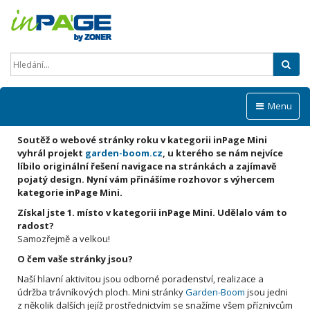
Hled
Menu
Soutěž o webové stránky roku v kategorii inPage Mini
vyhrál projekt
garden-boom.cz
, u kterého se nám nejvíce
líbilo originální řešení navigace na stránkách a zajímavě
pojatý design. Nyní vám přinášíme rozhovor s výhercem
kategorie inPage Mini.
Získal jste 1. místo v kategorii inPage Mini. Udělalo vám to
radost?
Samozřejmě a velkou!
O čem vaše stránky jsou?
Naší hlavní aktivitou jsou odborné poradenství, realizace a
údržba trávníkových ploch. Mini stránky
Garden-Boom
jsou jedni
z několik dalších jejíž prostřednictvím se snažíme všem příznivcům