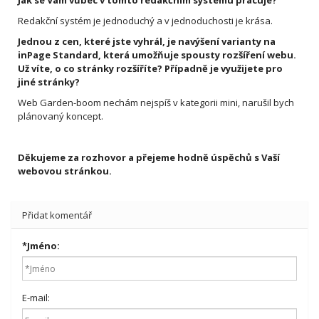
Jak se Vám vůbec v tomto redakčním systému pracuje?
Redakční systém je jednoduchý a v jednoduchosti je krása.
Jednou z cen, které jste vyhrál, je navýšení varianty na
inPage Standard, která umožňuje spousty rozšíření webu.
Už víte, o co stránky rozšíříte? Případně je využijete pro
jiné stránky?
Web Garden-boom nechám nejspíš v kategorii mini, narušil bych
plánovaný koncept.
Děkujeme za rozhovor a přejeme hodně úspěchů s Vaší
webovou stránkou.
Přidat komentář
*
Jméno:
E-mail: