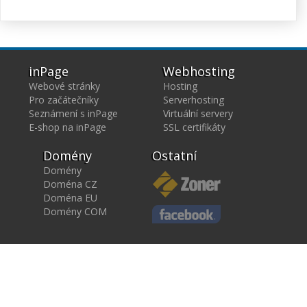
inPage
Webhosting
Webové stránky
Hosting
Pro začátečníky
Serverhosting
Seznámení s inPage
Virtuální servery
E-shop na inPage
SSL certifikáty
Domény
Ostatní
Domény
Doména CZ
Doména EU
Domény COM