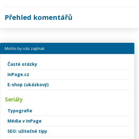
Přehled komentářů
Mohlo by vás zajímat
Časté otázky
inPage.cz
E-shop (ukázkový)
Seriály
Typografie
Média v inPage
SEO: užitečné tipy