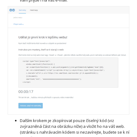
vám přijde i na váš e-mail.
Dalším krokem je zkopírovat pouze číselný kód (viz
zvýrazněná část na obrázku níže) a vložit ho na váš web.
(stránku s nahrávacím kódem si nezavírejte, budete se k ní