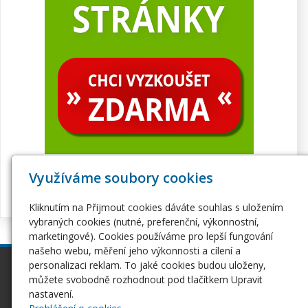
Využíváme soubory cookies
Kliknutím na Přijmout cookies dáváte souhlas s uložením
vybraných cookies (nutné, preferenční, výkonnostní,
marketingové). Cookies používáme pro lepší fungování
našeho webu, měření jeho výkonnosti a cílení a
personalizaci reklam. To jaké cookies budou uloženy,
inPage
Webhosting
můžete svobodně rozhodnout pod tlačítkem Upravit
Webové stránky
Hosting
nastavení.
Pro začátečníky
Serverhosting