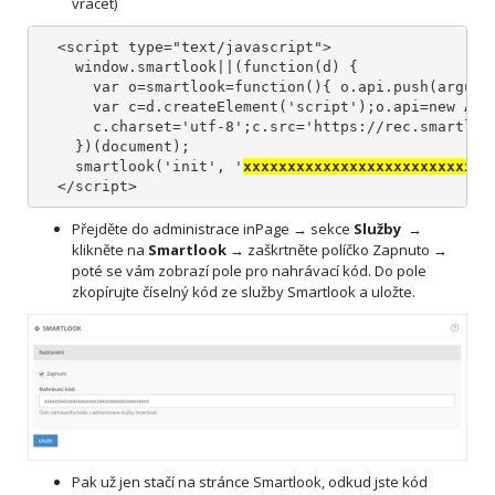
vracet)
  <script type="text/javascript">

    window.smartlook||(function(d) {

      var o=smartlook=function(){ o.api.push(argumen
      var c=d.createElement('script');o.api=new Arra
      c.charset='utf-8';c.src='https://rec.smartlook
    })(document);

    smartlook('init', '
xxxxxxxxxxxxxxxxxxxxxxxxxxxx
  </script>
Přejděte do administrace inPage → sekce
Služby
→
klikněte na
Smartlook
→
zaškrtněte políčko Zapnuto →
poté se vám zobrazí pole pro nahrávací kód. Do pole
zkopírujte číselný kód ze služby Smartlook a uložte.
Pak už jen stačí na stránce Smartlook, odkud jste kód