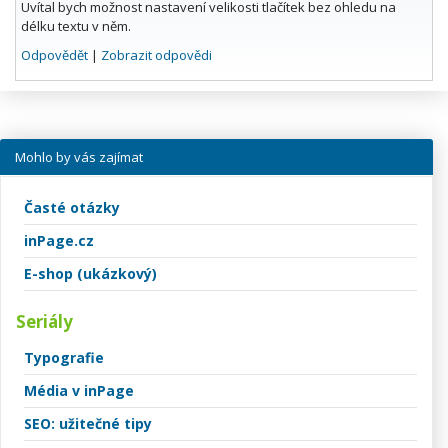
Uvítal bych možnost nastavení velikosti tlačítek bez ohledu na
délku textu v něm.
Odpovědět
|
Zobrazit odpovědi
Mohlo by vás zajímat
Časté otázky
inPage.cz
E-shop (ukázkový)
Seriály
Typografie
Média v inPage
SEO: užitečné tipy