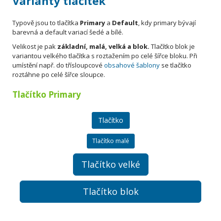
Varianty tlačítek
Typově jsou to tlačítka
Primary
a
Default
, kdy primary bývají
barevná a default variací šedé a bílé.
Velikost je pak
základní, malá, velká a blok.
Tlačítko blok je
variantou velkého tlačítka s roztažením po celé šířce bloku. Při
umístění např. do třísloupcové
obsahové šablony
se tlačítko
roztáhne po celé šířce sloupce.
Tlačítko Primary
Tlačítko
Tlačítko malé
Tlačítko velké
Tlačítko blok