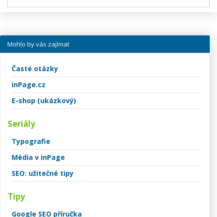
Mohlo by vás zajímat
Časté otázky
inPage.cz
E-shop (ukázkový)
Seriály
Typografie
Média v inPage
SEO: užitečné tipy
Tipy
Google SEO příručka