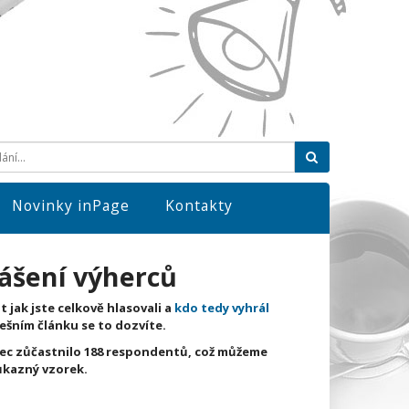
Hledat
Novinky inPage
Kontakty
ášení výherců
 jak jste celkově hlasovali a
kdo tedy vyhrál
nešním článku se to dozvíte.
ec zůčastnilo 188 respondentů, což můžeme
ůkazný vzorek.