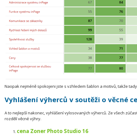
Naopak nejméně spokojeni jste s vzhledem šablon a motivů, takže tady 
Vyhlášení výherců v soutěži o věcné c
A to nejlepší nakonec, vyhlášení vylosovaných výherců. Ze všech zúčastně
rozdělí věcné výhry.
cena Zoner Photo Studio 16