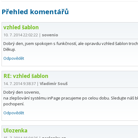
Přehled komentářů
vzhled šablon
10. 7. 2014 22:02:22
|
sovenio
Dobrý den, jsem spokojen s funkčností, ale opravdu vzhled šablon tro
Děkuji.
Odpovědět
RE: vzhled šablon
14. 7. 2014 9:38:37
|
Vladimír Souš
Dobrý den sovenio,
na zlepšování systému inPage pracujeme po celou dobu. Sledujte náš bl
pochopení.
Odpovědět
Ulozenka