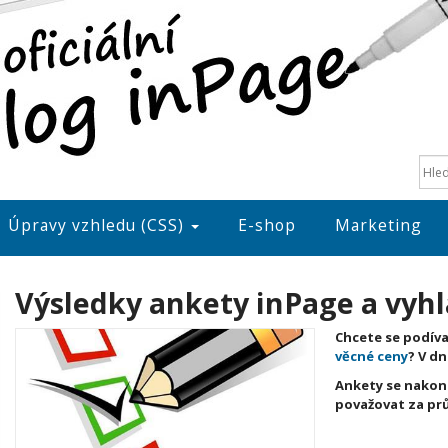
Úpravy vzhledu (CSS)
E-shop
Marketing
Výsledky ankety inPage a vyhl
Chcete se podívat
věcné ceny
? V d
Ankety se nakon
považovat za pr