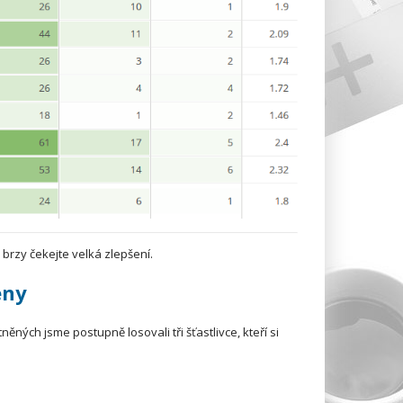
brzy čekejte velká zlepšení.
eny
ných jsme postupně losovali tři šťastlivce, kteří si