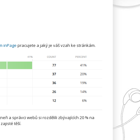
m inPage
pracujete a jaký je váš vzah ke stránkám.
eři a správci webů si rozdělili zbývajících 20 % na
ajisté těší.