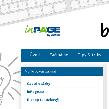
Úvod
Začínáme
Tipy & triky
Mohlo by vás zajímat
Časté otázky
inPage.cz
E-shop (ukázkový)