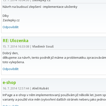
15. 7. 2014 16:04:36
|
zaslepky.cz
Návrh na budoucí zlepšení - implementace uloženky
Díky
Zaslepky.cz
Odpovědět
RE: Ulozenka
15. 7. 2014 16:33:08
|
Vladimír Souš
Dobrý den,
děkujeme za návrh, tento podnět již máme a problematiku zpracovávám
toto vylepšena.
Odpovědět
e-shop
16. 7. 2014 12:57:44
|
Aleš Kubát
InPage a e-shop v něm implementovaný používám již několik let. Jsem s
varianty a použití více měn (vytvoření dalších stránek neberu jako jedno