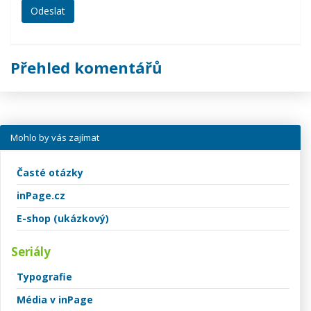
Přehled komentářů
Mohlo by vás zajímat
Časté otázky
inPage.cz
E-shop (ukázkový)
Seriály
Typografie
Média v inPage