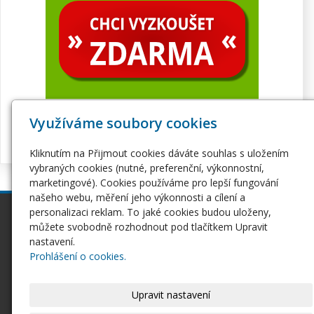
Využíváme soubory cookies
Kliknutím na Přijmout cookies dáváte souhlas s uložením
vybraných cookies (nutné, preferenční, výkonnostní,
marketingové). Cookies používáme pro lepší fungování
našeho webu, měření jeho výkonnosti a cílení a
personalizaci reklam. To jaké cookies budou uloženy,
inPage
Webhosting
můžete svobodně rozhodnout pod tlačítkem Upravit
Webové stránky
Hosting
nastavení.
Pro začátečníky
Serverhosting
Prohlášení o cookies.
Seznámení s inPage
Virtuální servery
E-shop na inPage
SSL certifikáty
Upravit nastavení
Domény
Ostatní