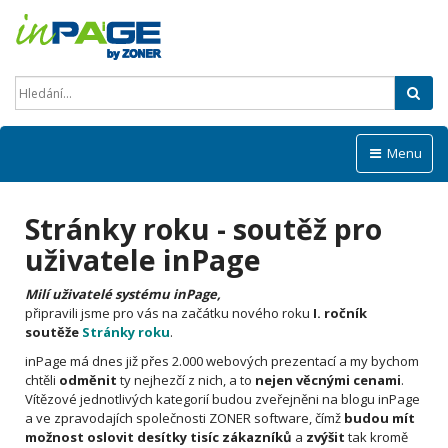
Hled
Menu
Stránky roku - soutěž pro
uživatele inPage
Milí uživatelé systému inPage,
připravili jsme pro vás na začátku nového roku
I. ročník
soutěže
Stránky roku
.
inPage má dnes již přes 2.000 webových prezentací a my bychom
chtěli
odměnit
ty nejhezčí z nich, a to
nejen věcnými cenami
.
Vítězové jednotlivých kategorií budou zveřejněni na blogu inPage
a ve zpravodajích společnosti ZONER software, čímž
budou mít
možnost oslovit desítky tisíc zákazníků
a
zvýšit
tak kromě