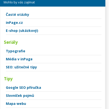
Mohlo by vás zajímat
Časté otázky
inPage.cz
E-shop (ukázkový)
Seriály
Typografie
Média v inPage
SEO: užitečné tipy
Tipy
Google SEO příručka
Slovníček pojmů
Mapa webu