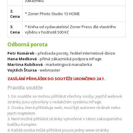
zákazníků
2.
* Zoner Photo Studio 13 HOME
Cena
3.
* Kniha od vydavatelství Zoner Press dle vlastního
Cena
výběru v hodnotě 500 Kč
Odborná porota
Petr Komárek -
předseda poroty, ředitel internetové divize
Hana Medková
- přímá zákaznická podpora inPage
Martina Kubíková
- marketingová manažerka
Vojtěch Štursa
- webmaster
ZASÍLÁNÍ PŘIHLÁŠEK DO SOUTĚŽE UKONČENO 24.1.
Pravidla soutěže
1. Do soutěže se mohou přihlásit všechny osoby, jejichž webové
stránky jsou vytvořeny v redakčním systému inPage.
2. Osoba, která přihlašuje web, musí být autorem stránek nebo
jejich majitelem.
3. Není možné přihlásit stránky vytvořené v rámci zakoupeného
balíčku Komplet.
4. Každá osoba může přihlásit pouze jedny www stránky.