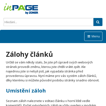
Hled
Menu
Zálohy článků
Určitě se vám někdy stalo, že jste při úpravě svých webových
stránek provedli změnu, kterou jste chtěli vrátit zpět. Ale
najednou jste si nebyli jistí, jak vypadala stránka před
provedenou úpravou. Nyní máme pro vás systém záloh článků,
díky kterému si můžete původní podobu stránky snadno obnovit.
Umístění záloh
Seznam záloh naleznete v editaci článku v horní liště vedle
komentářů. Počet vytvořených záloh je vždy uveden v modrém