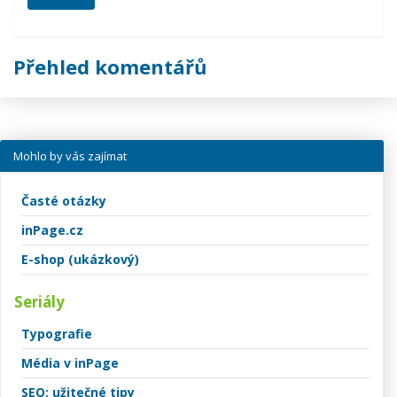
Přehled komentářů
Mohlo by vás zajímat
Časté otázky
inPage.cz
E-shop (ukázkový)
Seriály
Typografie
Média v inPage
SEO: užitečné tipy