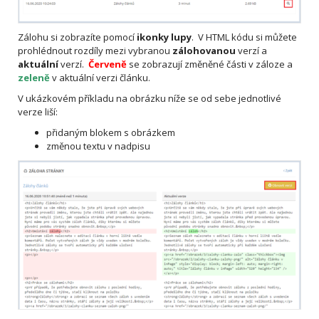
Zálohu si zobrazíte pomocí
ikonky lupy
. V HTML kódu si můžete
prohlédnout rozdíly mezi vybranou
zálohovanou
verzí a
aktuální
verzí.
Červeně
se zobrazují změněné části v záloze a
zeleně
v aktuální verzi článku.
V ukázkovém příkladu na obrázku níže se od sebe jednotlivé
verze liší:
přidaným blokem s obrázkem
změnou textu v nadpisu