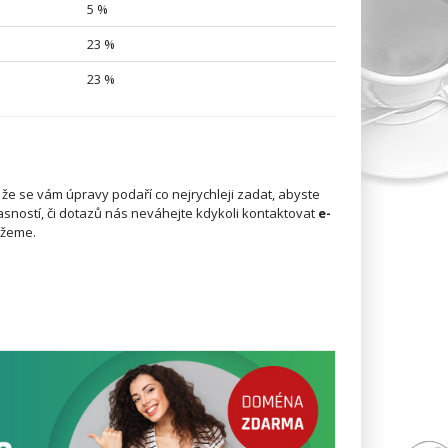
5 %
23 %
23 %
e se vám úpravy podaří co nejrychleji zadat, abyste
asností, či dotazů nás neváhejte kdykoli kontaktovat
e-
ůžeme.