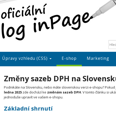
Úpravy vzhledu (CSS)
E-shop
Marketing
Změny sazeb DPH na Slovensku 
Podnikáte na Slovensku, nebo máte slovenskou verzi e-shopu? Pokud 
ledna 2025
zde dochází ke
změnám sazeb DPH
. V tomto článku si uk
jednoduše upravít ve vašem e-shopu.
Základní shrnutí