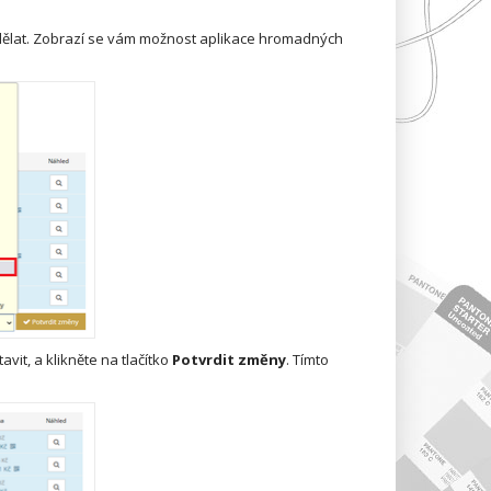
ělat. Zobrazí se vám možnost aplikace hromadných
it, a klikněte na tlačítko
Potvrdit změny
. Tímto