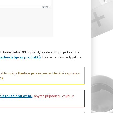
h bude třeba DPH upravit, tak dělat to po jednom by
adných úprav produktů
. Ukážeme vám tedy jak na
 aktivovány
Funkce pro experty
, které si zapnete v
d)
!
letní zálohu webu
, abyste případnou chybu v