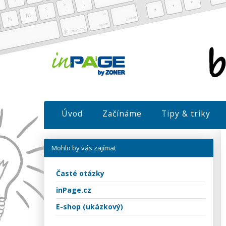
Úvod
Začínáme
Tipy & triky
Mohlo by vás zajímat
Časté otázky
inPage.cz
E-shop (ukázkový)