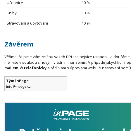
Učebnice
10 %
Knihy
10 %
Stravování a ubytování
10 %
Závěrem
Věříme, že jsme vám změnu sazeb DPH co nejvíce usnadnili a doufáme, ž
měli vše v souladu s novým vládním nařízením. V případě jakýchkoli nej
mailem
, či
telefonicky
a rádi vám s úpravami webu či nastavení pom
Tým inPage
info@inpage.cz