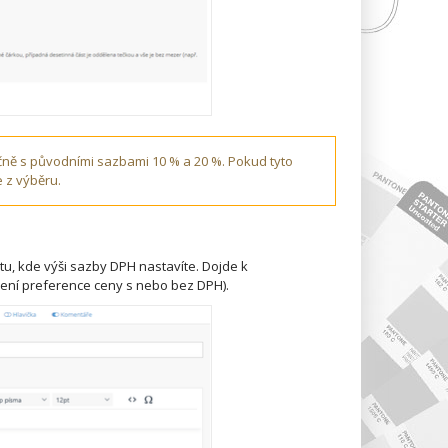
čně s původními sazbami 10 % a 20 %. Pokud tyto
e z výběru.
u, kde výši sazby DPH nastavíte. Dojde k
ení preference ceny s nebo bez DPH).