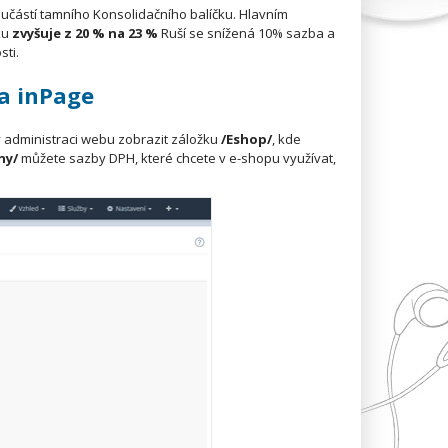
oučástí tamního Konsolidačního balíčku. Hlavním
ku
zvyšuje z 20 % na 23 %
Ruší se snížená 10% sazba a
sti.
a inPage
v administraci webu zobrazit záložku
/Eshop/
, kde
ny/
můžete sazby DPH, které chcete v e-shopu využívat,