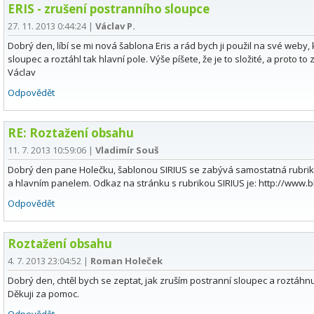
ERIS - zrušení postranního sloupce
27. 11. 2013 0:44:24
|
Václav P.
Dobrý den, líbí se mi nová šablona Eris a rád bych ji použil na své weby,
sloupec a roztáhl tak hlavní pole. Výše píšete, že je to složité, a proto t
Václav
Odpovědět
RE: Roztažení obsahu
11. 7. 2013 10:59:06
|
Vladimír Souš
Dobrý den pane Holečku, šablonou SIRIUS se zabývá samostatná rubrika
a hlavním panelem. Odkaz na stránku s rubrikou SIRIUS je: http://www.b
Odpovědět
Roztažení obsahu
4. 7. 2013 23:04:52
|
Roman Holeček
Dobrý den, chtěl bych se zeptat, jak zruším postranní sloupec a roztáhn
Děkuji za pomoc.