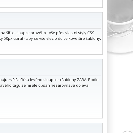
na šířce sloupce pravého - vše přes vlastní styly CSS.
y 50px ubrat - aby se vše vlezlo do celkové šíře šablony.
buju zvětšit šířku levého sloupce u šablony ZARA. Podle
pravého tagu se mi ale obsah nezarovnává doleva.