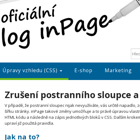
Úpravy vzhledu (CSS)
E-shop
Marketing
Zrušení postranního sloupce a
V případě, že postranní sloupec nijak nevyužíváte, vás určitě napadlo
šířku stránky. inPage takové změny umožňuje a to právě úpravou vlastní
HTML kódu a následně na zápis jednotlivých bloků v CSS. Dalším krokem j
upraví již použitá pravidla.
Jak na to?