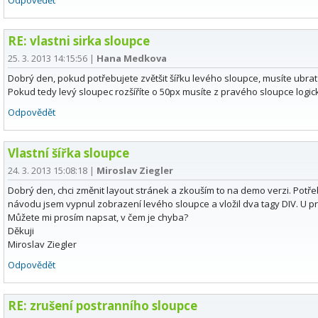
Odpovědět
RE: vlastni sirka sloupce
25. 3. 2013 14:15:56
|
Hana Medkova
Dobrý den, pokud potřebujete zvětšit šířku levého sloupce, musíte ubrat 
Pokud tedy levý sloupec rozšíříte o 50px musíte z pravého sloupce logick
Odpovědět
Vlastní šířka sloupce
24. 3. 2013 15:08:18
|
Miroslav Ziegler
Dobrý den, chci změnit layout stránek a zkouším to na demo verzi. Potře
návodu jsem vypnul zobrazení levého sloupce a vložil dva tagy DIV. U 
Můžete mi prosím napsat, v čem je chyba?
Děkuji
Miroslav Ziegler
Odpovědět
RE: zrušení postranního sloupce