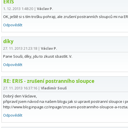
ERIS
1. 12. 2013 1:48:20
|
Václav P.
OK, ještě si s tím trošku pohraji, ale zrušení postranních sloupců mi n
Odpovědět
díky
27. 11. 2013 21:23:18
|
Václav P.
Pane Souši, díky, jdu to zkusit sbastlit. V.
Odpovědět
RE: ERIS - zrušení postranního sloupce
27. 11. 2013 16:37:16
|
Vladimír Souš
Dobrý den Václave,
připravil jsem návod na našem blogu jak si upravit postranní sloupce i pr
http://www.blog.inpage.cz/inpage/zruseni-postranniho-sloupce-a-rozt
Odpovědět