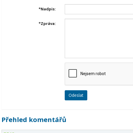
*
Nadpis:
*
Zpráva:
Přehled komentářů