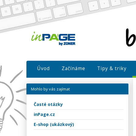
Úvod
Začínáme
Tipy & triky
Mohlo by vás zajímat
Časté otázky
inPage.cz
E-shop (ukázkový)