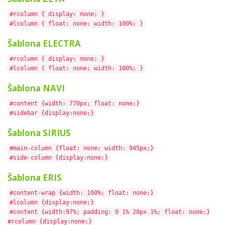
#rcolumn { display: none; }
#lcolumn { float: none; width: 100%; }
Šablona ELECTRA
#rcolumn { display: none; }
#lcolumn { float: none; width: 100%; }
Šablona NAVI
#content {width: 770px; float: none;}
#sidebar {display:none;}
Šablona SIRIUS
#main-column {float: none; width: 945px;}
#side-column {display:none;}
Šablona ERIS
#content-wrap {width: 100%; float: none;}
#lcolumn {display:none;}
#content {width:97%;
padding
:
0 1% 20px 1%
; float: none;
}
#rcolumn {display:none;}