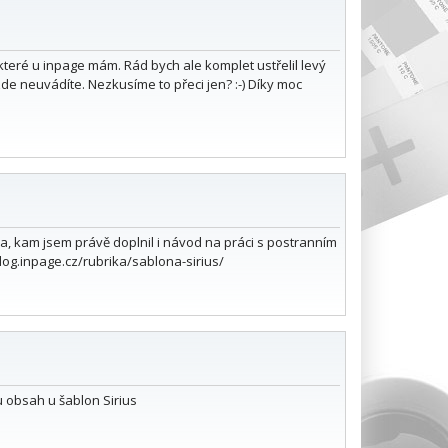
 které u inpage mám. Rád bych ale komplet ustřelil levý
o zde neuvádíte. Nezkusíme to přeci jen? :-) Díky moc
, kam jsem právě doplnil i návod na práci s postranním
log.inpage.cz/rubrika/sablona-sirius/
u obsah u šablon Sirius