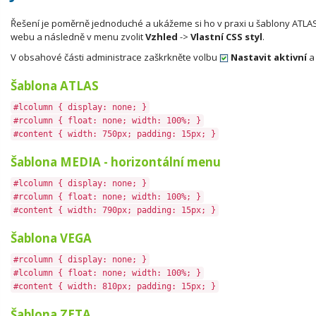
Řešení je poměrně jednoduché a ukážeme si ho v praxi u šablony ATLAS.
webu a následně v menu zvolit
Vzhled
->
Vlastní CSS styl
.
V obsahové části administrace zaškrkněte volbu
Nastavit aktivní
a 
Šablona ATLAS
#lcolumn { display: none; }
#rcolumn { float: none; width: 100%; }
#content { width: 750px; padding: 15px; }
Šablona MEDIA - horizontální menu
#lcolumn { display: none; }
#rcolumn { float: none; width: 100%; }
#content { width: 790px; padding: 15px; }
Šablona VEGA
#rcolumn { display: none; }
#lcolumn { float: none; width: 100%; }
#content { width: 810px; padding: 15px; }
Šablona ZETA