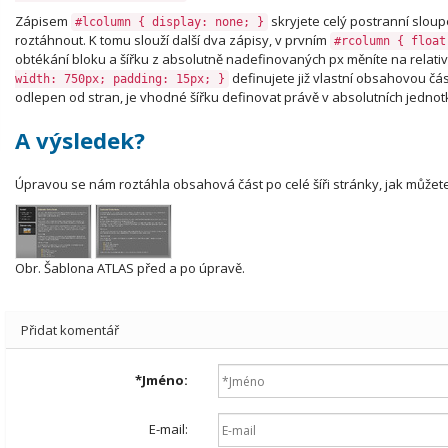
Zápisem
skryjete celý postranní sloup
#lcolumn { display: none; }
roztáhnout. K tomu slouží další dva zápisy, v prvním
#rcolumn { float
obtékání bloku a šířku z absolutně nadefinovaných px měníte na relat
definujete již vlastní obsahovou čá
width: 750px; padding: 15px; }
odlepen od stran, je vhodné šířku definovat právě v absolutních jednotká
A výsledek?
Úpravou se nám roztáhla obsahová část po celé šíři stránky, jak můžete
Obr. Šablona ATLAS před a po úpravě.
Přidat komentář
*
Jméno:
E-mail: