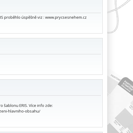
a ERIS proběhlo úspěšně viz : www.prycsesnehem.cz
o šablonu ERIS. Více info zde:
azeni-hlavniho-obsahu/