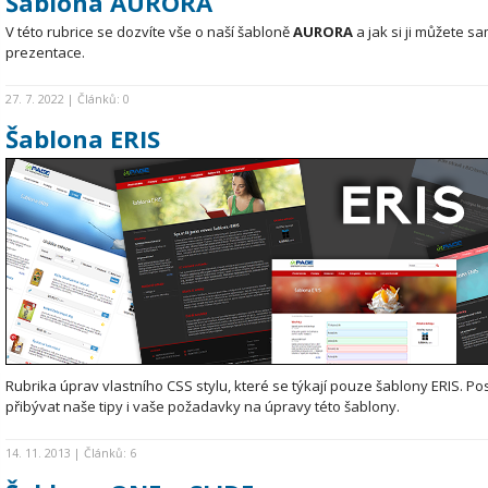
Šablona AURORA
V této rubrice se dozvíte vše o naší šabloně
AURORA
a jak si ji můžete s
prezentace.
27. 7. 2022 | Článků: 0
Šablona ERIS
Rubrika úprav vlastního CSS stylu, které se týkají pouze šablony ERIS. P
přibývat naše tipy i vaše požadavky na úpravy této šablony.
14. 11. 2013 | Článků: 6