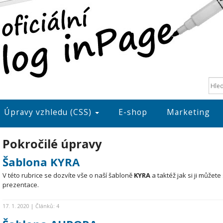
Úpravy vzhledu (CSS)
E-shop
Marketing
Pokročilé úpravy
Šablona KYRA
V této rubrice se dozvíte vše o naší šabloně
KYRA
a taktéž jak si ji může
prezentace.
17. 1. 2020 | Článků: 4