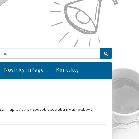
Hledat
Novinky inPage
Kontakty
te sami upravit a přizpůsobit potřebám vaší webové