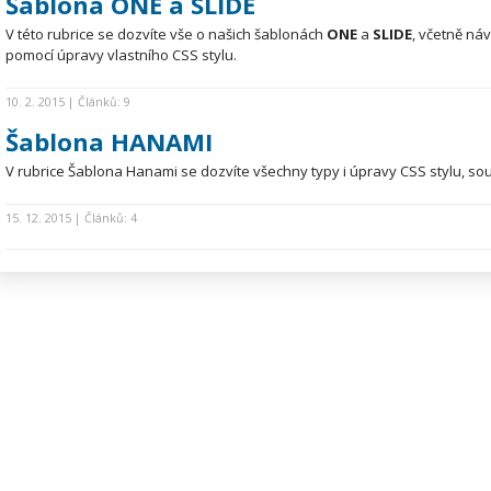
Šablona ONE a SLIDE
V této rubrice se dozvíte vše o našich šablonách
ONE
a
SLIDE
, včetně ná
pomocí úpravy vlastního CSS stylu.
10. 2. 2015 | Článků: 9
Šablona HANAMI
V rubrice Šablona Hanami se dozvíte všechny typy i úpravy CSS stylu, sou
15. 12. 2015 | Článků: 4