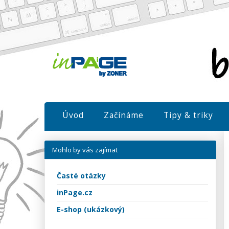
Úvod
Začínáme
Tipy & triky
Mohlo by vás zajímat
Časté otázky
inPage.cz
E-shop (ukázkový)