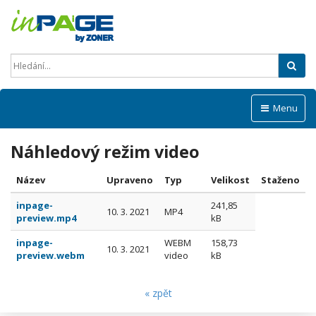
Hled
Menu
Náhledový režim video
Název
Upraveno
Typ
Velikost
Staženo
inpage-
241,85
10. 3. 2021
MP4
preview.mp4
kB
inpage-
WEBM
158,73
10. 3. 2021
preview.webm
video
kB
« zpět