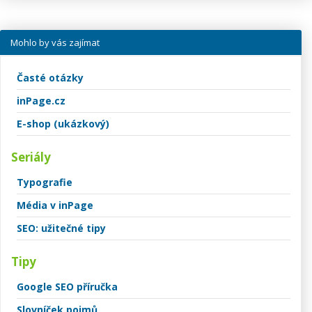
Mohlo by vás zajímat
Časté otázky
inPage.cz
E-shop (ukázkový)
Seriály
Typografie
Média v inPage
SEO: užitečné tipy
Tipy
Google SEO příručka
Slovníček pojmů