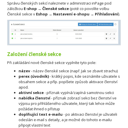
Správu členských sekcí naleznete v administraci inPage pod
záložkou
E-shop → Členské sekce
(poté co povolíte volbu
Členské sekce v
Eshop → Nastavení e-shopu → Přihlašování
).
Založení členské sekce
Při zakládání nové členské sekce vyplníte tyto pole:
název
- název členské sekce (např. Jak se zbavit strachu)
perex (úvodník)
- krátký popis, kde seznámíte uživatele s
obsahem sekce a příp. popíšete způsob aktivace členství
apod.
aktivní sekce
- příznak vypíná/zapíná samotnou sekci
nabídka členství
- příznak zobrazí sekci bez členství ve
výpisu pro přihlášeného uživatele, který tak lehce může
požádat ihned o přístup
doplňující text e-mailu
- po aktivaci členství je uživateli
odeslán e-mail s detaily, a je možné do tohoto e-mailu
připojit vlastní text