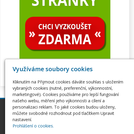
Využíváme soubory cookies
Kliknutím na Přijmout cookies dáváte souhlas s uložením
vybraných cookies (nutné, preferenční, výkonnostní,
marketingové). Cookies používáme pro lepší fungování
našeho webu, měření jeho výkonnosti a cílení a
personalizaci reklam. To jaké cookies budou uloženy,
inPage
Webhosting
můžete svobodně rozhodnout pod tlačítkem Upravit
Webové stránky
Hosting
nastavení.
Pro začátečníky
Serverhosting
Prohlášení o cookies.
Seznámení s inPage
Virtuální servery
E-shop na inPage
SSL certifikáty