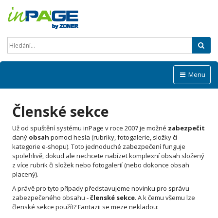
Hled
Menu
Členské sekce
Už od spuštění systému inPage v roce 2007 je možné
zabezpečit
daný
obsah
pomocí hesla (rubriky, fotogalerie, složky či
kategorie e-shopu). Toto jednoduché zabezpečení funguje
spolehlivě, dokud ale nechcete nabízet komplexní obsah složený
z více rubrik či složek nebo fotogalerií (nebo dokonce obsah
placený).
A právě pro tyto případy představujeme novinku pro správu
zabezpečeného obsahu -
členské sekce
.
A k čemu všemu lze
členské sekce použít? Fantazii se meze nekladou: