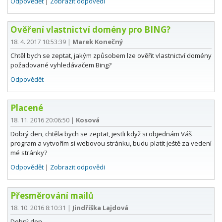
Odpovědět
|
Zobrazit odpovědi
Ověření vlastnictví domény pro BING?
18. 4. 2017 10:53:39
|
Marek Konečný
Chtěl bych se zeptat, jakým způsobem lze ověřit vlastnictví domény
požadované vyhledávačem Bing?
Odpovědět
Placené
18. 11. 2016 20:06:50
|
Kosová
Dobrý den, chtěla bych se zeptat, jestli když si objednám Váš
program a vytvořím si webovou stránku, budu platit ještě za vedení
mé stránky?
Odpovědět
|
Zobrazit odpovědi
Přesměrování mailů
18. 10. 2016 8:10:31
|
Jindřiška Lajdová
Dobrý den,