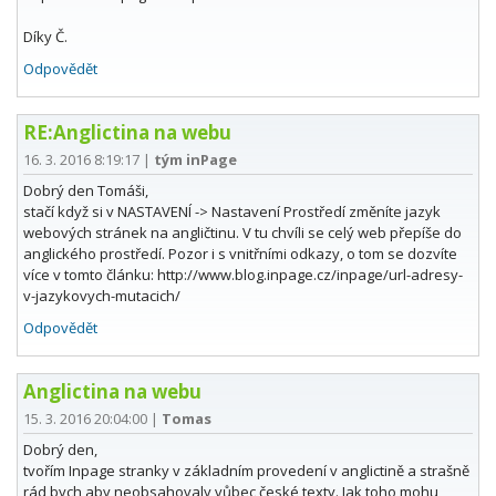
Díky Č.
Odpovědět
RE:Anglictina na webu
16. 3. 2016 8:19:17
|
tým inPage
Dobrý den Tomáši,
stačí když si v NASTAVENÍ -> Nastavení Prostředí změníte jazyk
webových stránek na angličtinu. V tu chvíli se celý web přepíše do
anglického prostředí. Pozor i s vnitřními odkazy, o tom se dozvíte
více v tomto článku: http://www.blog.inpage.cz/inpage/url-adresy-
v-jazykovych-mutacich/
Odpovědět
Anglictina na webu
15. 3. 2016 20:04:00
|
Tomas
Dobrý den,
tvořím Inpage stranky v základním provedení v anglictině a strašně
rád bych aby neobsahovaly vůbec české texty. Jak toho mohu