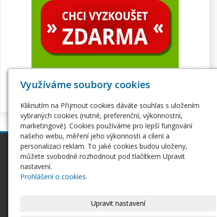
Využíváme soubory cookies
Kliknutím na Přijmout cookies dáváte souhlas s uložením
vybraných cookies (nutné, preferenční, výkonnostní,
marketingové). Cookies používáme pro lepší fungování
našeho webu, měření jeho výkonnosti a cílení a
personalizaci reklam. To jaké cookies budou uloženy,
inPage
Webhosting
můžete svobodně rozhodnout pod tlačítkem Upravit
Webové stránky
Hosting
nastavení.
Pro začátečníky
Serverhosting
Prohlášení o cookies.
Seznámení s inPage
Virtuální servery
E-shop na inPage
SSL certifikáty
Upravit nastavení
Domény
Ostatní