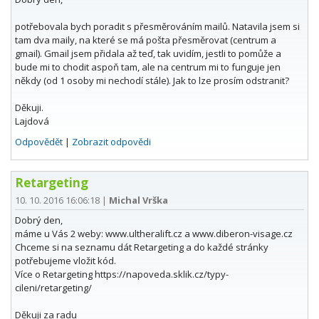
potřebovala bych poradit s přesměrováním mailů. Natavila jsem si
tam dva maily, na které se má pošta přesměrovat (centrum a
gmail). Gmail jsem přidala až teď, tak uvidím, jestli to pomůže a
bude mi to chodit aspoň tam, ale na centrum mi to funguje jen
někdy (od 1 osoby mi nechodí stále). Jak to lze prosím odstranit?
Děkuji.
Lajdová
Odpovědět
|
Zobrazit odpovědi
Retargeting
10. 10. 2016 16:06:18
|
Michal Vrška
Dobrý den,
máme u Vás 2 weby: www.ultheralift.cz a www.diberon-visage.cz
Chceme si na seznamu dát Retargeting a do každé stránky
potřebujeme vložit kód.
Více o Retargeting https://napoveda.sklik.cz/typy-
cileni/retargeting/
Děkuji za radu