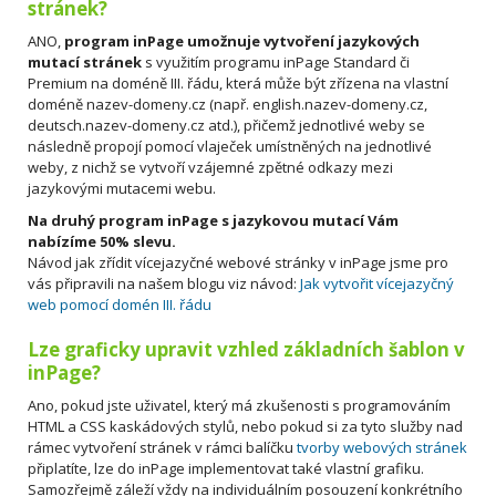
stránek?
ANO,
program inPage umožnuje vytvoření jazykových
mutací stránek
s využitím programu inPage Standard či
Premium na doméně III. řádu, která může být zřízena na vlastní
doméně nazev-domeny.cz (např. english.nazev-domeny.cz,
deutsch.nazev-domeny.cz atd.), přičemž jednotlivé weby se
následně propojí pomocí vlaječek umístněných na jednotlivé
weby, z nichž se vytvoří vzájemné zpětné odkazy mezi
jazykovými mutacemi webu.
Na druhý program inPage s jazykovou mutací Vám
nabízíme 50% slevu.
Návod jak zřídit vícejazyčné webové stránky v inPage jsme pro
vás připravili na našem blogu viz návod:
Jak vytvořit vícejazyčný
web pomocí domén III. řádu
Lze graficky upravit vzhled základních šablon v
inPage?
Ano, pokud jste uživatel, který má zkušenosti s programováním
HTML a CSS kaskádových stylů, nebo pokud si za tyto služby nad
rámec vytvoření stránek v rámci balíčku
tvorby webových stránek
připlatíte, lze do inPage implementovat také vlastní grafiku.
Samozřejmě záleží vždy na individuálním posouzení konkrétního