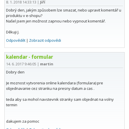
8. 1. 2018 14:33:13
|
Jiří
Dobrý den, jakým způsobem lze smazat, nebo upravit komentář u
produktu v e-shopu?
Našel jsem jen možnost zapnou nebo vypnout komentář.
Děkuji J.
Odpovědět
|
Zobrazit odpovědi
kalendar - formular
14. 6. 2017 9:46:05
|
martin
Dobry den
Je moznost vytvorenia online kalendara (formulara) pre
objednavanie cez stranku na presny datum a cas .
teda aby sa mohol navstevnik stranky sam objednat na volny
termin
dakujem za pomoc