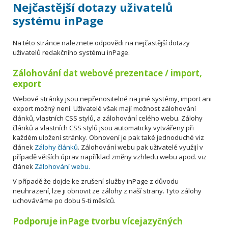
Nejčastější dotazy uživatelů
systému inPage
Na této stránce naleznete odpovědi na nejčastější dotazy
uživatelů redakčního systému inPage.
Zálohování dat webové prezentace / import,
export
Webové stránky jsou nepřenositelné na jiné systémy, import ani
export možný není. Uživatelé však mají možnost zálohování
článků, vlastních CSS stylů, a zálohování celého webu. Zálohy
článků a vlastních CSS stylů jsou automaticky vytvářeny při
každém uložení stránky. Obnovení je pak také jednoduché viz
článek
Zálohy článků
. Zálohování webu pak uživatelé využijí v
případě větších úprav například změny vzhledu webu apod. viz
článek
Zálohování webu.
V případě že dojde ke zrušení služby inPage z důvodu
neuhrazení, lze ji obnovit ze zálohy z naší strany. Tyto zálohy
uchováváme po dobu 5-ti měsíců.
Podporuje inPage tvorbu vícejazyčných