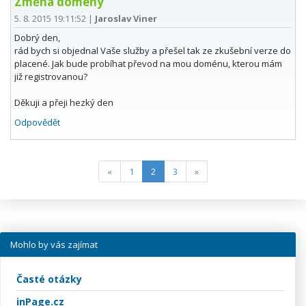
Změna domény
5. 8. 2015 19:11:52
|
Jaroslav Viner
Dobrý den,
rád bych si objednal Vaše služby a přešel tak ze zkušební verze do
placené. Jak bude probíhat převod na mou doménu, kterou mám
již registrovanou?
Děkuji a přeji hezký den
Odpovědět
(current)
«
1
2
3
»
Mohlo by vás zajímat
Časté otázky
inPage.cz