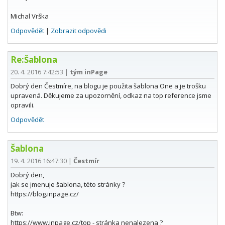
Michal Vrška
Odpovědět
|
Zobrazit odpovědi
Re:Šablona
20. 4. 2016 7:42:53
|
tým inPage
Dobrý den Čestmíre, na blogu je použita šablona One a je trošku
upravená. Děkujeme za upozornění, odkaz na top reference jsme
opravili.
Odpovědět
Šablona
19. 4. 2016 16:47:30
|
Čestmír
Dobrý den,
jak se jmenuje šablona, této stránky ?
https://blog.inpage.cz/
Btw:
https://www.inpage.cz/top - stránka nenalezena ?