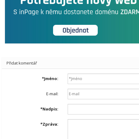
Přidat komentář
*
Jméno:
E-mail:
*
Nadpis:
*
Zpráva: