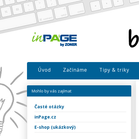
Úvod
Začínáme
Tipy & triky
Mohlo by vás zajímat
Časté otázky
inPage.cz
E-shop (ukázkový)