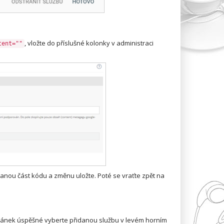
, vložte do příslušné kolonky v administraci
tent=""
anou část kódu a změnu uložte. Poté se vraťte zpět na
stránek úspěšné vyberte přidanou službu v levém horním