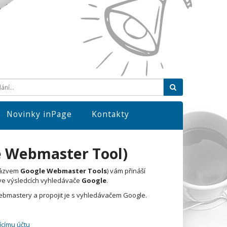
Hledat
Novinky inPage
Kontakty
e Webmaster Tool)
názvem
Google Webmaster Tools
) vám přináší
k ve výsledcích vyhledávače
Google
.
webmastery a propojit je s vyhledávačem Google.
ícímu účtu