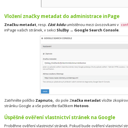
Vložení značky metadat do administrace inPage
Značku metadat
, resp.
část kódu
umístěnou mezi úvozovkami v
con
inPage vašich stránek, v sekci
Služby → Google Search Console
.
Zatrhněte políčko
Zapnuto,
do pole Z
načka metadat
vložte zkopírov
stránku Google a vše potvrďte tlačítkem
Hotovo
.
Úspěšné ověření vlastnictví stránek na Google
Proběhne ověření vlastnictví stránek. Pokud bude ověření vlastnictví 