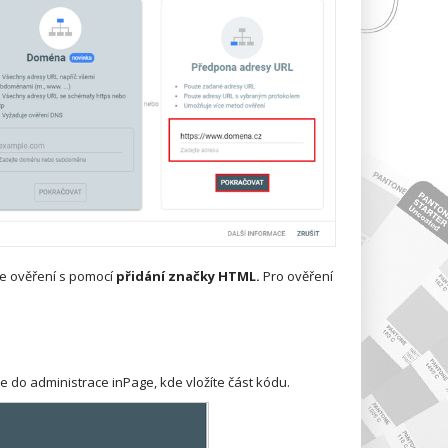
e ověření s pomocí
přidání značky HTML.
Pro ověření
te do administrace inPage, kde vložíte část kódu.