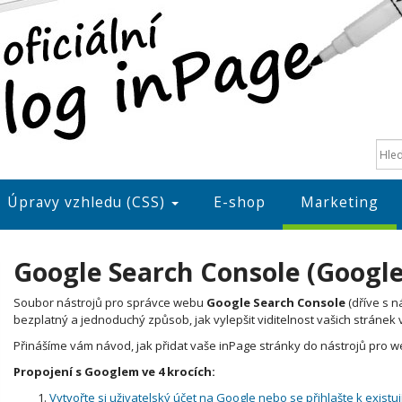
Úpravy vzhledu (CSS)
E-shop
Marketing
Google Search Console (Googl
Soubor nástrojů pro správce webu
Google Search Console
(dříve s 
bezplatný a jednoduchý způsob, jak vylepšit viditelnost vašich stráne
Přinášíme vám návod, jak přidat vaše inPage stránky do nástrojů pro 
Propojení s Googlem ve 4 krocích:
Vytvořte si uživatelský účet na Google nebo se přihlašte k existuj