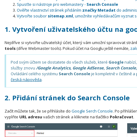
Spusťte si nástroje pro webmastery -
Search Console
Ověřte vlastnictví stránek přidáním
značky Metadat
do adminis
Vytvořte soubor
sitemap.xml
, umožníte vyhledávačům vyznat s
1. Vytvoření uživatelského účtu na go
Nejdříve si vytvořte uživatelský účet, který vám umožní spravovat str
tools
(dříve Webmaster tools). Pokud účet na Googlu ještě nemáte,
zalo
Pod svým účtem se dostatete do všech služeb, které
Google
nabízí,
služby znovu
/Google Analytics, Google AdSense, Search Console, 
Ovládání celého systému
Search Console
je kompletně v češtině a 
česká nápověda
.
2. Přidání stránek do Search Console
Začít můžete tak, že se přihlásíte do
Google Serch Console
. Po přihláše
vyplňte
URL adresu
vašich stránek a kliknete na tlačítko
Pokračovat
.