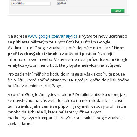
Na adrese
www.google.com/analytics
si vytvořte nový účet nebo
se přihlaste některým ze svých účtů ke službám Google.
V administraci Google Analytics poté klepněte na odkaz
Přidat
profil webových stránek
a v průvodci postupně zadejte
informace o svém webu. V závěrečné části průvodce vám Google
Analytics vytvoří měřicí kód, který byste měli vložit na svůj web.
Pro začlenění měřicího kódu do inPage si však zkopírujte pouze
číslo účtu, které začíná písmeny
UA
. Poté jej vložte do příslušného
políčka v administraci inPage.
A co vám Google Analytics nabídne? Detailní statistiku o tom, jak
se návštěvníci na váš web dostali, co na něm hledali, kolik času
tam strávili, z jaké země se připojili, jaký měli webový prohlížeč a
mnoho dalších údajů, které můžete využít ve svých
marketingových kampaních. Navíc je statistika Google Analytics
zcela zdarma.