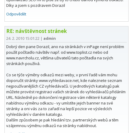
Díky a jsem s pozdravem Dorazil
Odpovědět
RE: návštěvnost stránek
24. 2. 2010 15:01:22
|
admin
Dobrý den pane Dorazil, ano na stránkách v inPage není problém
použít počítadlo návštěv např. od www.toplist.cz nebo od
www.navrcholu.cz, většina uživatelů tato počítadla na svých
stránkách používá.
Co se týče výměny odkazů mezi weby, v první řadě vám mohu
doporučit stránky www.vyhledavace.net, kde naleznete seznam
nejpoužívanějších CZ vyhledávačů. U jednotlivých katalogů pak
můžete provést registraci vašich stránek do vyhledávačů přidáním
URL. Následně po dokončení registrace vám některé katalogy
nabídnou výměnu odkazu - vy umístíte jejich banner na své
stránky a oni vás za to zařadí na lepší pozice ve výsledcích
vyhledávání v daném katalogu.
Dalším způsobem je pak hledání tzv. partnerských webů a těm
vzájemnou výměnu odkazů na stránky nabídnout.