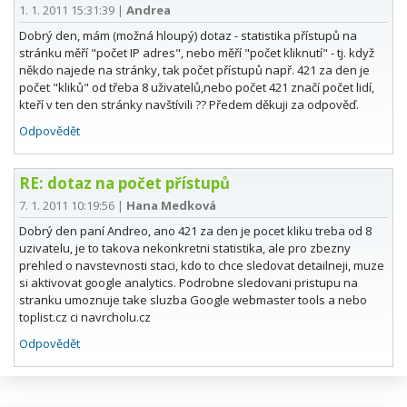
1. 1. 2011 15:31:39
|
Andrea
Dobrý den, mám (možná hloupý) dotaz - statistika přístupů na
stránku měří "počet IP adres", nebo měří "počet kliknutí" - tj. když
někdo najede na stránky, tak počet přístupů např. 421 za den je
počet "kliků" od třeba 8 uživatelů,nebo počet 421 značí počet lidí,
kteří v ten den stránky navštívili ?? Předem děkuji za odpověď.
Odpovědět
RE: dotaz na počet přístupů
7. 1. 2011 10:19:56
|
Hana Medková
Dobrý den paní Andreo, ano 421 za den je pocet kliku treba od 8
uzivatelu, je to takova nekonkretni statistika, ale pro zbezny
prehled o navstevnosti staci, kdo to chce sledovat detailneji, muze
si aktivovat google analytics. Podrobne sledovani pristupu na
stranku umoznuje take sluzba Google webmaster tools a nebo
toplist.cz ci navrcholu.cz
Odpovědět