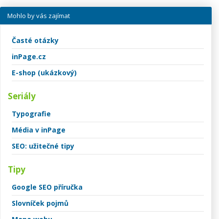
Mohlo by vás zajímat
Časté otázky
inPage.cz
E-shop (ukázkový)
Seriály
Typografie
Média v inPage
SEO: užitečné tipy
Tipy
Google SEO příručka
Slovníček pojmů