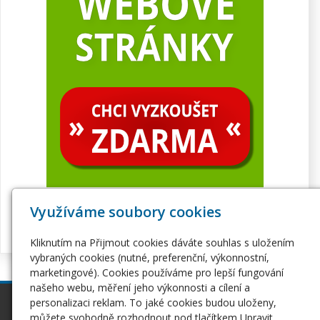
Využíváme soubory cookies
Kliknutím na Přijmout cookies dáváte souhlas s uložením
vybraných cookies (nutné, preferenční, výkonnostní,
marketingové). Cookies používáme pro lepší fungování
našeho webu, měření jeho výkonnosti a cílení a
personalizaci reklam. To jaké cookies budou uloženy,
inPage
Webhosting
můžete svobodně rozhodnout pod tlačítkem Upravit