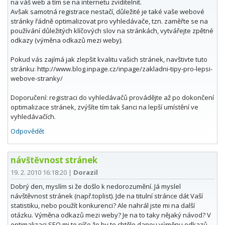
na váš web a tím se na internetu zviditelnit.
Avšak samotná registrace nestačí, důležité je také vaše webové
stránky řádně optimalizovat pro vyhledávače, tzn. zaměřte se na
používání důležitých klíčových slov na stránkách, vytvářejte zpětné
odkazy (výměna odkazů mezi weby).
Pokud vás zajímá jak zlepšit kvalitu vašich stránek, navštivte tuto
stránku: http://www.blog.inpage.cz/inpage/zakladni-tipy-pro-lepsi-
webove-stranky/
Doporučení: registraci do vyhledávačů provádějte až po dokončení
optimalizace stránek, zvýšíte tím tak šanci na lepší umístění ve
vyhledávačích.
Odpovědět
návštěvnost stránek
19. 2. 2010 16:18:20
|
Dorazil
Dobrý den, myslím si že došlo k nedorozumění. Já myslel
návštěvnost stránek (např.toplist). Jde na titulní stránce dát Vaší
statistiku, nebo použít konkurenci? Ale nahrál jste mi na další
otázku. Výměna odkazů mezi weby? Je na to taky nějaký návod? V
optimalizaci SEO mi to píše že by to chtělo danou výměnu odkazů.