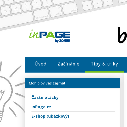
Úvod
Začínáme
Tipy & triky
Mohlo by vás zajímat
Časté otázky
inPage.cz
E-shop (ukázkový)