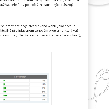
očitadel, které vám sdělily maximálně to, kolikrát se
užívat celé řady pokročilých statistických nástrojů.
eré informace o využívání svého webu. Jako první je
 aktuálně předplaceném cenovém programu, který váš
m prostoru (důležité pro nahrávání obrázků a souborů),