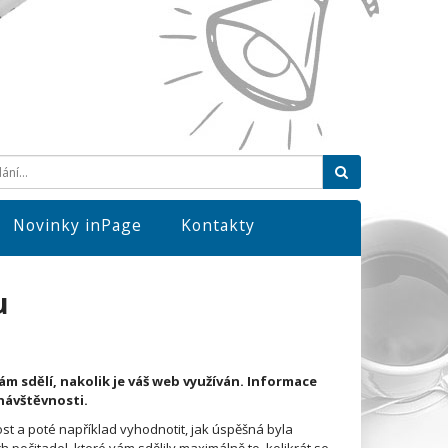
Hledat
Novinky inPage
Kontakty
u
ám sdělí, nakolik je váš web využíván. Informace
 návštěvnosti.
st a poté například vyhodnotit, jak úspěšná byla