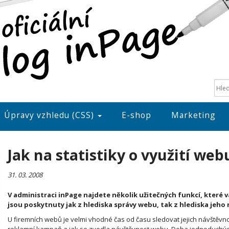
Úpravy vzhledu (CSS)
E-shop
Marketing
Jak na statistiky o využití web
31. 03. 2008
V administraci inPage najdete několik užitečných funkcí, které v
jsou poskytnuty jak z hlediska správy webu, tak z hlediska jeho
U firemních webů je velmi vhodné čas od času sledovat jejich návštěvno