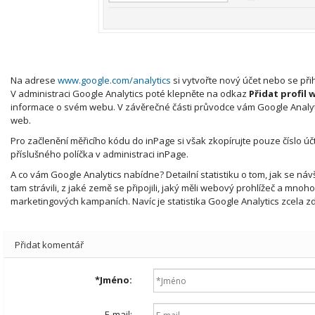
Na adrese
www.google.com/analytics
si vytvořte nový účet nebo se př
V administraci Google Analytics poté klepněte na odkaz
Přidat profil
informace o svém webu. V závěrečné části průvodce vám Google Analytics 
web.
Pro začlenění měřicího kódu do inPage si však zkopírujte pouze číslo ú
příslušného políčka v administraci inPage.
A co vám Google Analytics nabídne? Detailní statistiku o tom, jak se návš
tam strávili, z jaké země se připojili, jaký měli webový prohlížeč a mnoh
marketingových kampaních. Navíc je statistika Google Analytics zcela z
Přidat komentář
*
Jméno:
E-mail: