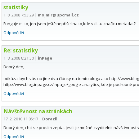
statistiky
1. 8. 2008 7:53:29
|
mojmir@upcmail.cz
Funguje mi to, jen jsem ještě nepřišel na to,kde vzít tu značku metadat?
Odpovědět
Re: statistiky
1. 8. 2008 8:21:30
|
inPage
Dobrý den,
odkázal bych vás na jine dva články na tomto blogu a to http://www.bl
http://www.blog.inpage.cz/inpage/google-analytics, kde je podrobně pr
Odpovědět
Návštěvnost na stránkách
17. 2. 2010 11:05:17
|
Dorazil
Dobrý den, chci se prosím zeptat jestli je možné zvyditelnit návštěvnost
Odpovědět