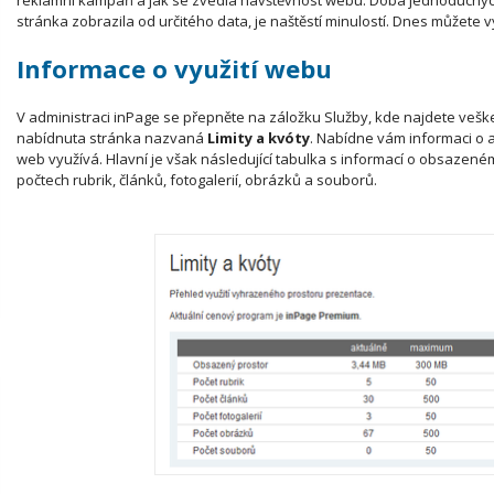
reklamní kampaň a jak se zvedla návštěvnost webu. Doba jednoduchých p
stránka zobrazila od určitého data, je naštěstí minulostí. Dnes můžete vy
Informace o využití webu
V administraci inPage se přepněte na záložku Služby, kde najdete vešk
nabídnuta stránka nazvaná
Limity a kvóty
. Nabídne vám informaci o
web využívá. Hlavní je však následující tabulka s informací o obsazené
počtech rubrik, článků, fotogalerií, obrázků a souborů.