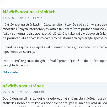
Návštěvnost na stránkách
17. 2. 2010 15:59:15
|
admin
návštěvnost na stránkách můžete zviditelnit tak, že své stránky zaregis
množství různých internetových katalogů kam můžete přidat odkaz na váš 
Avšak samotná registrace nestačí, důležité je také vaše webové stránky
na používání důležitých klíčových slov na stránkách, vytvářejte zpětné
Pokud vás zajímá jak zlepšit kvalitu vašich stránek, navštivte tuto strán
lepsi-webove-stranky/
Doporučení: registraci do vyhledávačů provádějte až po dokončení optimal
ve vyhledávačích.
Odpovědět
návštěvnost stránek
19. 2. 2010 16:18:20
|
Dorazil
Dobrý den, myslím si že došlo k nedorozumění. Já myslel návštěvnost stráne
statistiku, nebo použít konkurenci? Ale nahrál jste mi na další otázku.