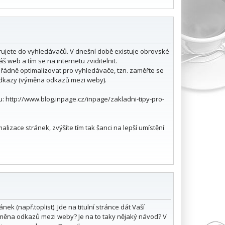
trujete do vyhledávačů. V dnešní době existuje obrovské
web a tím se na internetu zviditelnit.
 řádně optimalizovat pro vyhledávače, tzn. zaměřte se
 odkazy (výměna odkazů mezi weby).
ku: http://www.blog.inpage.cz/inpage/zakladni-tipy-pro-
izace stránek, zvýšíte tím tak šanci na lepší umístění
k (např.toplist). Jde na titulní stránce dát Vaší
 Výměna odkazů mezi weby? Je na to taky nějaký návod? V