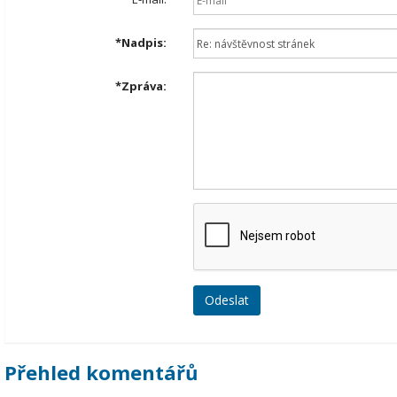
*
Nadpis:
*
Zpráva:
Přehled komentářů