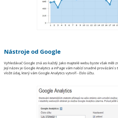
Nástroje od Google
Vyhledávač Google zná asi každý. Jako majitelé webu byste však měli zná
Její název je Google Analytics a inPage vám nabízí snadné provázání s to
vložit údaj, který vám Google Analytics vytvoří - číslo účtu.