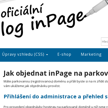
Úpravy vzhledu (CSS)
E-shop
Marketing
Jak objednat inPage na park
Máte parkovanou (registrovanou) doménu a přáli byste si na ni zřídit s
vám ukážeme jak objednávku provést.
Přihlášení do administrace a přehled 
Pro provedení objednávky hostingu na parkované doméně u níž jsme re