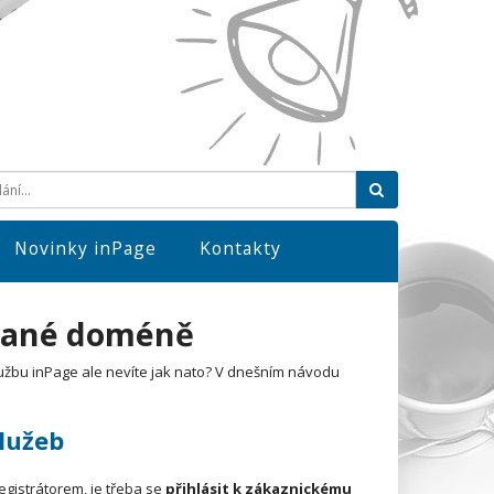
Hledat
Novinky inPage
Kontakty
ované doméně
lužbu inPage ale nevíte jak nato? V dnešním návodu
služeb
gistrátorem, je třeba se
přihlásit k zákaznickému