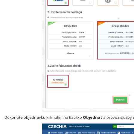
Dokončíte objednávku kliknutím na tlačítko
Objednat
a provoz služby