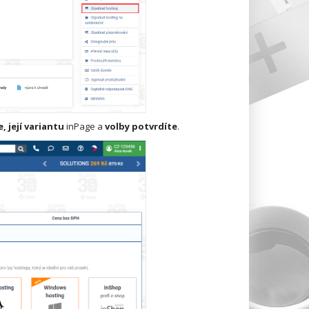
, její variantu
inPage a
volby potvrdíte
.