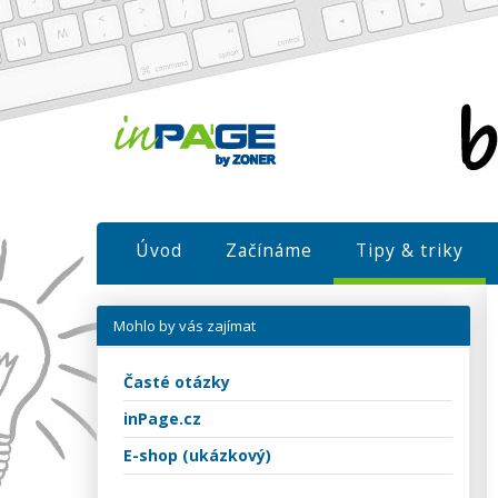
Úvod
Začínáme
Tipy & triky
Mohlo by vás zajímat
Časté otázky
inPage.cz
E-shop (ukázkový)