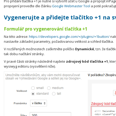
Pro přidání tlačítka +1 je nutné si vytvořit účet u Google a propojit in
propojení proveďte dle článku
Google Webmaster Tool
a poté pokraču
Vygenerujte a přidejte tlačítko +1 na 
Formulář pro vygenerování tlačítka +1
Na této adrese:
https://developers.google.com/+/plugins/+1button/
nal
nastavíte základní parametry, požadovanou velikost a vzhled tlačítka.
V rozšířených možnostech zaškrtněte políčko
Dynamické
, tzn. že tlač
tak dobu načítání stránky.
V pravé části stránky následně najdete
zdrojový kód
tlačítka +1
, kte
wysiwyg editoru (vysvětlení níže).