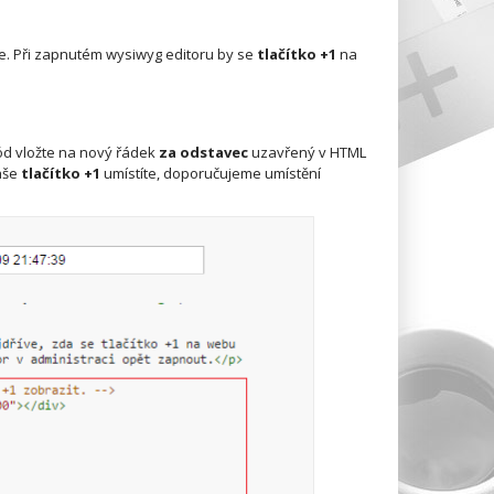
le. Při zapnutém wysiwyg editoru by se
tlačítko +1
na
ód vložte na nový řádek
za odstavec
uzavřený v HTML
vaše
tlačítko +1
umístíte, doporučujeme umístění