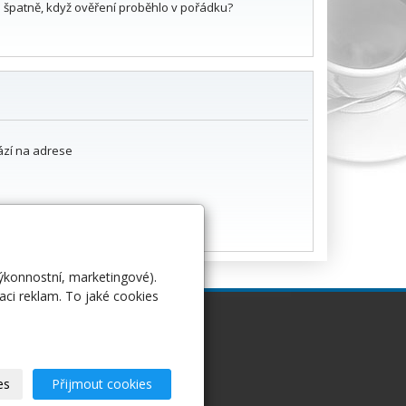
l špatně, když ověření proběhlo v pořádku?
hází na adrese
výkonnostní, marketingové).
aci reklam. To jaké cookies
Ostatní
es
Přijmout cookies