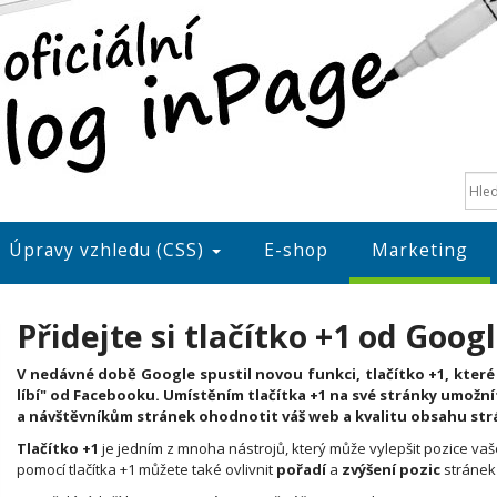
Úpravy vzhledu (CSS)
E-shop
Marketing
Přidejte si tlačítko +1 od Goog
V nedávné době Google spustil novou funkci, tlačítko +1, které
líbí" od Facebooku. Umístěním tlačítka +1 na své stránky umožn
a návštěvníkům stránek ohodnotit váš web a kvalitu obsahu str
Tlačítko +1
je jedním z mnoha nástrojů, který může vylepšit pozice v
pomocí tlačítka +1 můžete také ovlivnit
pořadí
a
zvýšení pozic
stránek