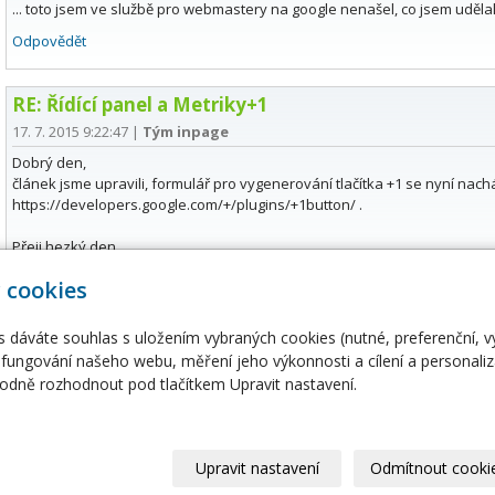
... toto jsem ve službě pro webmastery na google nenašel, co jsem uděla
Odpovědět
RE: Řídící panel a Metriky+1
17. 7. 2015 9:22:47
|
Tým inpage
Dobrý den,
článek jsme upravili, formulář pro vygenerování tlačítka +1 se nyní nac
https://developers.google.com/+/plugins/+1button/ .
Přeji hezký den.
Odpovědět
 cookies
s dáváte souhlas s uložením vybraných cookies (nutné, preferenční, 
fungování našeho webu, měření jeho výkonnosti a cílení a personaliz
dně rozhodnout pod tlačítkem Upravit nastavení.
hosting
Domény
ing
Domény
erhosting
Doména CZ
ální servery
Doména EU
Upravit nastavení
Odmítnout cooki
ertifikáty
Domény COM