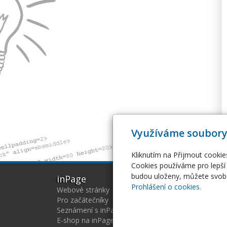
Využíváme soubory
Kliknutím na Přijmout cookie
Cookies používáme pro lepší 
budou uloženy, můžete svobo
inPage
Web
Prohlášení o cookies.
Webové stránky
Host
Pro začátečníky
Serv
Seznámení s inPage
Virtu
E-shop na inPage
SSL c