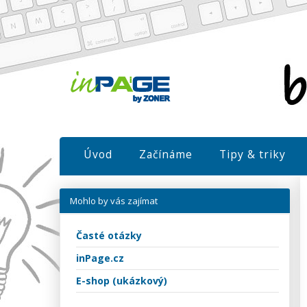
Úvod
Začínáme
Tipy & triky
Mohlo by vás zajímat
Časté otázky
inPage.cz
E-shop (ukázkový)