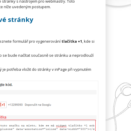
Page stránky s nástrojem pro webmastry. Toto
jte níže uvedeným postupem.
své stránky
eznete formulář pro vygenerování
tlačítka +1
, kde si
ítko se bude načítat současně se stránku a
neprodlouží
rý je potřeba vložit do stránky v inPage při vypnutém