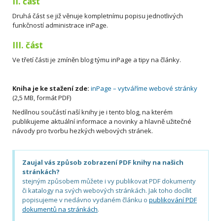
II. část
Druhá část se již věnuje kompletnímu popisu jednotlivých
funkčností administrace inPage.
III. část
Ve třetí části je zmíněn blog týmu inPage a tipy na články.
Kniha je ke stažení zde:
inPage – vytváříme webové stránky
(2,5 MB, formát PDF)
Nedílnou součástí naší knihy je i tento blog, na kterém
publikujeme aktuální informace a novinky a hlavně užitečné
návody pro tvorbu hezkých webových stránek.
Zaujal vás způsob zobrazení PDF knihy na našich
stránkách?
stejným způsobem můžete i vy publikovat PDF dokumenty
či katalogy na svých webových stránkách. Jak toho docílit
popisujeme v nedávno vydaném článku o
publikování PDF
dokumentů na stránkách
.