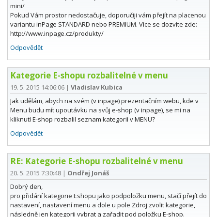
mini/
Pokud Vám prostor nedostačuje, doporučiji vám přejít na placenou
variantu inPage STANDARD nebo PREMIUM. Více se dozvíte zde:
http://www.inpage.cz/produkty/
Odpovědět
Kategorie E-shopu rozbalitelné v menu
19. 5. 2015 14:06:06
|
Vladislav Kubica
Jak udělám, abych na svém (v inpage) prezentačním webu, kde v
Menu budu mít upoutávku na svůj e-shop (v inpage), se mi na
kliknutí E-shop rozbalil seznam kategorií v MENU?
Odpovědět
RE: Kategorie E-shopu rozbalitelné v menu
20. 5. 2015 7:30:48
|
Ondřej Jonáš
Dobrý den,
pro přidání kategorie Eshopu jako podpoložku menu, stačí přejít do
nastavení, nastavení menu a dole u pole Zdroj zvolit kategorie,
následně jen kategorii vybrat a zařadit pod položku E-shop.