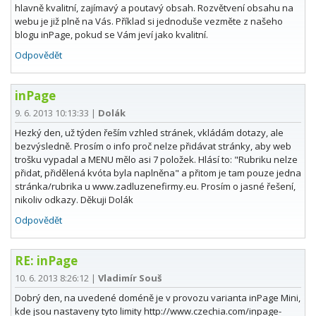
hlavně kvalitní, zajímavý a poutavý obsah. Rozvětvení obsahu na
webu je již plně na Vás. Příklad si jednoduše vezměte z našeho
blogu inPage, pokud se Vám jeví jako kvalitní.
Odpovědět
inPage
9. 6. 2013 10:13:33
|
Dolák
Hezký den, už týden řeším vzhled stránek, vkládám dotazy, ale
bezvýsledně. Prosím o info proč nelze přidávat stránky, aby web
trošku vypadal a MENU mělo asi 7 položek. Hlásí to: "Rubriku nelze
přidat, přidělená kvóta byla naplněna" a přitom je tam pouze jedna
stránka/rubrika u www.zadluzenefirmy.eu. Prosím o jasné řešení,
nikoliv odkazy. Děkuji Dolák
Odpovědět
RE: inPage
10. 6. 2013 8:26:12
|
Vladimír Souš
Dobrý den, na uvedené doméně je v provozu varianta inPage Mini,
kde jsou nastaveny tyto limity http://www.czechia.com/inpage-