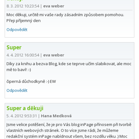
8. 3. 2012 10:23:54
|
eva weber
Moc děkuji, určitě mi vaše rady zásadním způsobem pomohou.
Přeji příjemný den
Odpovědět
Super
4. 4. 2012 16:00:54
|
eva weber
Díky za knihu a bezva Blog, kde se teprve učím slabikovat, ale moc
mě to baví! :-)
čiperná důchodkyně :-) EW
Odpovědět
Super a děkuji
5. 4. 2012 9:53:31
|
Hana Medková
Jsme velice potěšení, že je pro Vás blog inPage přínosem při tvorbě
vlastních webových stránek. O to více jsme rádi, že můžeme
redakční systém inPage nabídnout všem, bez rozdílu věku .) Moc