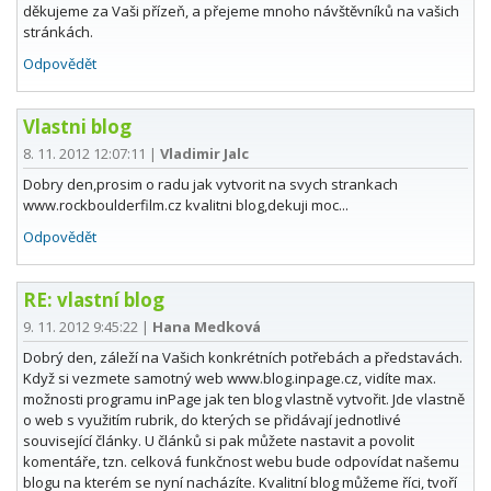
děkujeme za Vaši přízeň, a přejeme mnoho návštěvníků na vašich
stránkách.
Odpovědět
Vlastni blog
8. 11. 2012 12:07:11
|
Vladimir Jalc
Dobry den,prosim o radu jak vytvorit na svych strankach
www.rockboulderfilm.cz kvalitni blog,dekuji moc...
Odpovědět
RE: vlastní blog
9. 11. 2012 9:45:22
|
Hana Medková
Dobrý den, záleží na Vašich konkrétních potřebách a představách.
Když si vezmete samotný web www.blog.inpage.cz, vidíte max.
možnosti programu inPage jak ten blog vlastně vytvořit. Jde vlastně
o web s využitím rubrik, do kterých se přidávají jednotlivé
související články. U článků si pak můžete nastavit a povolit
komentáře, tzn. celková funkčnost webu bude odpovídat našemu
blogu na kterém se nyní nacházíte. Kvalitní blog můžeme říci, tvoří