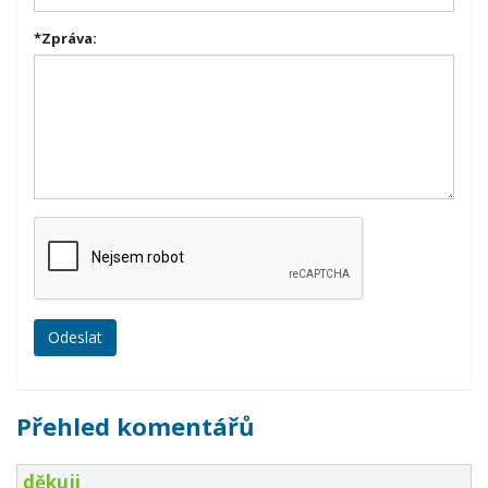
*
Zpráva:
Přehled komentářů
děkuji