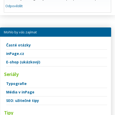
Odpovědět
Mohlo by vás zajímat
Časté otázky
inPage.cz
E-shop (ukázkový)
Seriály
Typografie
Média v inPage
SEO: užitečné tipy
Tipy